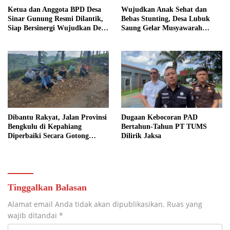
Ketua dan Anggota BPD Desa
Wujudkan Anak Sehat dan
Sinar Gunung Resmi Dilantik,
Bebas Stunting, Desa Lubuk
Siap Bersinergi Wujudkan Desa
Saung Gelar Musyawarah
yang Maju
Bersama
Dibantu Rakyat, Jalan Provinsi
Dugaan Kebocoran PAD
Bengkulu di Kepahiang
Bertahun-Tahun PT TUMS
Diperbaiki Secara Gotong
Dilirik Jaksa
Royong
Tinggalkan Balasan
Alamat email Anda tidak akan dipublikasikan.
Ruas yang
wajib ditandai
*