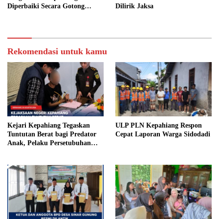
Diperbaiki Secara Gotong
Dilirik Jaksa
Royong
Rekomendasi untuk kamu
Kejari Kepahiang Tegaskan
ULP PLN Kepahiang Respon
Tuntutan Berat bagi Predator
Cepat Laporan Warga Sidodadi
Anak, Pelaku Persetubuhan
Anak Tiri Dituntut 19 Tahun
Penjara, Vonis Hakim 18 Tahun
Penjara