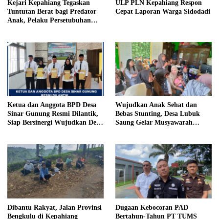
Kejari Kepahiang Tegaskan
ULP PLN Kepahiang Respon
Tuntutan Berat bagi Predator
Cepat Laporan Warga Sidodadi
Anak, Pelaku Persetubuhan
Anak Tiri Dituntut 19 Tahun
Penjara, Vonis Hakim 18 Tahun
Penjara
Ketua dan Anggota BPD Desa
Wujudkan Anak Sehat dan
Sinar Gunung Resmi Dilantik,
Bebas Stunting, Desa Lubuk
Siap Bersinergi Wujudkan Desa
Saung Gelar Musyawarah
yang Maju
Bersama
Dibantu Rakyat, Jalan Provinsi
Dugaan Kebocoran PAD
Bengkulu di Kepahiang
Bertahun-Tahun PT TUMS