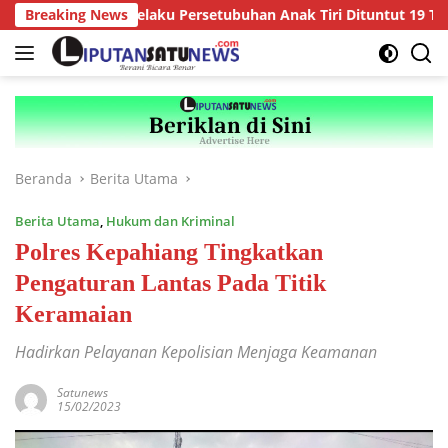
Langsung
tor Anak, Pelaku Persetubuhan Anak Tiri Dituntut 19 Tahun Penj
Breaking News
ke
konten
Beranda
Berita Utama
Berita Utama
,
Hukum dan Kriminal
Polres Kepahiang Tingkatkan
Pengaturan Lantas Pada Titik
Keramaian
Hadirkan Pelayanan Kepolisian Menjaga Keamanan
Satunews
15/02/2023