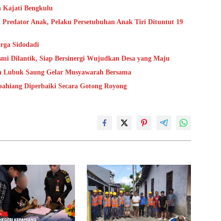
n Kajati Bengkulu
 Predator Anak, Pelaku Persetubuhan Anak Tiri Dituntut 19
rga Sidodadi
mi Dilantik, Siap Bersinergi Wujudkan Desa yang Maju
sa Lubuk Saung Gelar Musyawarah Bersama
epahiang Diperbaiki Secara Gotong Royong