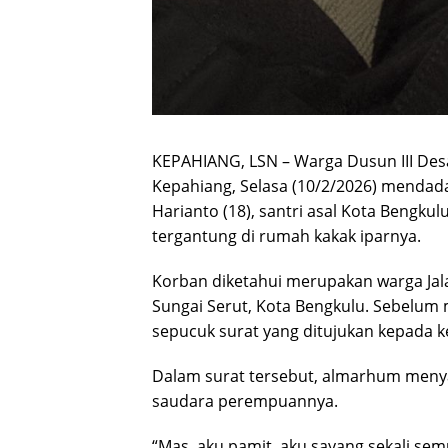
KEPAHIANG, LSN – Warga Dusun III De
Kepahiang, Selasa (10/2/2026) mendad
Harianto (18), santri asal Kota Bengku
tergantung di rumah kakak iparnya.
Korban diketahui merupakan warga Ja
Sungai Serut, Kota Bengkulu. Sebelum
sepucuk surat yang ditujukan kepada ke
Dalam surat tersebut, almarhum meny
saudara perempuannya.
“Mas, aku pamit, aku sayang sekali sem