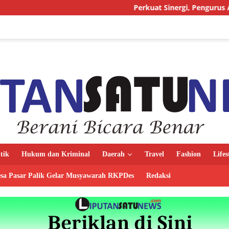
Perkuat Sinergi, Pengurus AMJ Audiensi denga
itik
Hukum dan Kriminal
Daerah
Travel
Fashion
Lifes
sa Pasar Palik Gelar Musyawarah RKPDes
Redaksi