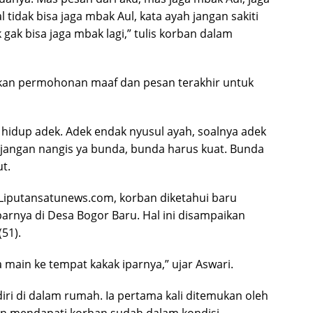
al tidak bisa jaga mbak Aul, kata ayah jangan sakiti
gak bisa jaga mbak lagi,” tulis korban dalam
ikan permohonan maaf dan pesan terakhir untuk
 hidup adek. Adek endak nyusul ayah, soalnya adek
a jangan nangis ya bunda, bunda harus kuat. Bunda
t.
Liputansatunews.com, korban diketahui baru
parnya di Desa Bogor Baru. Hal ini disampaikan
51).
dia main ke tempat kakak iparnya,” ujar Aswari.
iri di dalam rumah. Ia pertama kali ditemukan oleh
dan mendapati korban sudah dalam kondisi