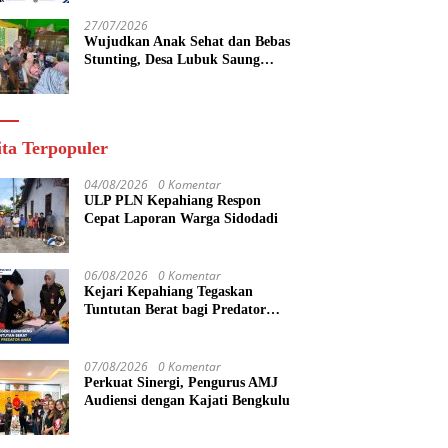
yang Maju
27/07/2026
Wujudkan Anak Sehat dan Bebas
Stunting, Desa Lubuk Saung
Gelar Musyawarah Bersama
ita Terpopuler
04/08/2026
0 Komentar
ULP PLN Kepahiang Respon
Cepat Laporan Warga Sidodadi
06/08/2026
0 Komentar
Kejari Kepahiang Tegaskan
Tuntutan Berat bagi Predator
Anak, Pelaku Persetubuhan Anak
Tiri Dituntut 19 Tahun Penjara,
Vonis Hakim 18 Tahun Penjara
07/08/2026
0 Komentar
Perkuat Sinergi, Pengurus AMJ
Audiensi dengan Kajati Bengkulu