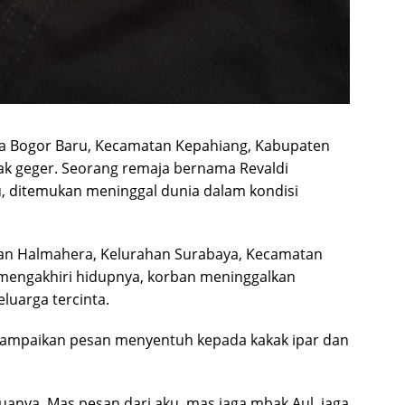
sa Bogor Baru, Kecamatan Kepahiang, Kabupaten
ak geger. Seorang remaja bernama Revaldi
lu, ditemukan meninggal dunia dalam kondisi
lan Halmahera, Kelurahan Surabaya, Kecamatan
 mengakhiri hidupnya, korban meninggalkan
luarga tercinta.
ampaikan pesan menyentuh kepada kakak ipar dan
uanya. Mas pesan dari aku, mas jaga mbak Aul, jaga