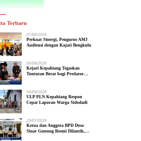
ita Terbaru
07/08/2026
Perkuat Sinergi, Pengurus AMJ
Audiensi dengan Kajati Bengkulu
06/08/2026
Kejari Kepahiang Tegaskan
Tuntutan Berat bagi Predator
Anak, Pelaku Persetubuhan Anak
Tiri Dituntut 19 Tahun Penjara,
Vonis Hakim 18 Tahun Penjara
04/08/2026
ULP PLN Kepahiang Respon
Cepat Laporan Warga Sidodadi
29/07/2026
Ketua dan Anggota BPD Desa
Sinar Gunung Resmi Dilantik,
Siap Bersinergi Wujudkan Desa