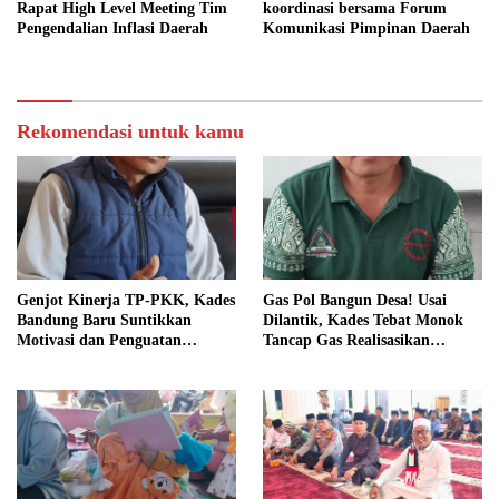
Rapat High Level Meeting Tim
koordinasi bersama Forum
Pengendalian Inflasi Daerah
Komunikasi Pimpinan Daerah
Rekomendasi untuk kamu
Genjot Kinerja TP-PKK, Kades
Gas Pol Bangun Desa! Usai
Bandung Baru Suntikkan
Dilantik, Kades Tebat Monok
Motivasi dan Penguatan
Tancap Gas Realisasikan
Kapasitas Pengurus
Program dan Ajak Warga
Bersatu