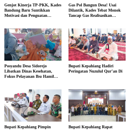
Genjot Kinerja TP-PKK, Kades
Gas Pol Bangun Desa! Usai
Bandung Baru Suntikkan
Dilantik, Kades Tebat Monok
Motivasi dan Penguatan
Tancap Gas Realisasikan
Kapasitas Pengurus
Program dan Ajak Warga
Bersatu
Posyandu Desa Sidorejo
Bupati Kepahiang Hadiri
Libatkan Dinas Kesehatan,
Peringatan Nuzulul Qur’an Di
Fokus Pelayanan Ibu Hamil
hingga Lansia
Bupati Kepahiang Pimpin
Bupati Kepahiang Rapat