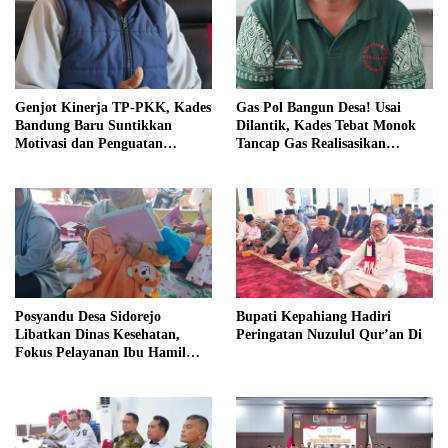
Genjot Kinerja TP-PKK, Kades
Gas Pol Bangun Desa! Usai
Bandung Baru Suntikkan
Dilantik, Kades Tebat Monok
Motivasi dan Penguatan
Tancap Gas Realisasikan
Kapasitas Pengurus
Program dan Ajak Warga
Bersatu
Posyandu Desa Sidorejo
Bupati Kepahiang Hadiri
Libatkan Dinas Kesehatan,
Peringatan Nuzulul Qur’an Di
Fokus Pelayanan Ibu Hamil
hingga Lansia