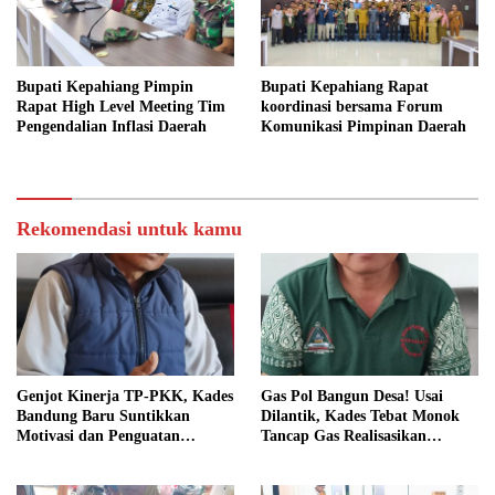
Bupati Kepahiang Pimpin
Bupati Kepahiang Rapat
Rapat High Level Meeting Tim
koordinasi bersama Forum
Pengendalian Inflasi Daerah
Komunikasi Pimpinan Daerah
Rekomendasi untuk kamu
Genjot Kinerja TP-PKK, Kades
Gas Pol Bangun Desa! Usai
Bandung Baru Suntikkan
Dilantik, Kades Tebat Monok
Motivasi dan Penguatan
Tancap Gas Realisasikan
Kapasitas Pengurus
Program dan Ajak Warga
Bersatu