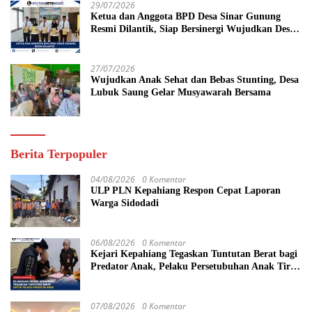
29/07/2026
Ketua dan Anggota BPD Desa Sinar Gunung
Resmi Dilantik, Siap Bersinergi Wujudkan Desa
yang Maju
27/07/2026
Wujudkan Anak Sehat dan Bebas Stunting, Desa
Lubuk Saung Gelar Musyawarah Bersama
Berita Terpopuler
04/08/2026
0 Komentar
ULP PLN Kepahiang Respon Cepat Laporan
Warga Sidodadi
06/08/2026
0 Komentar
Kejari Kepahiang Tegaskan Tuntutan Berat bagi
Predator Anak, Pelaku Persetubuhan Anak Tiri
Dituntut 19 Tahun Penjara, Vonis Hakim 18
Tahun Penjara
07/08/2026
0 Komentar