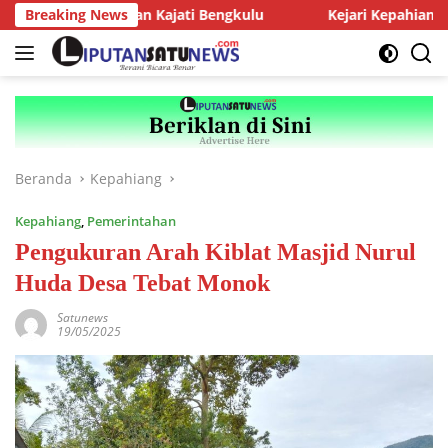
Langsung
iensi dengan Kajati Bengkulu
Breaking News
Kejari Kepahiang Tegaskan
ke
konten
Beranda
Kepahiang
Kepahiang
,
Pemerintahan
Pengukuran Arah Kiblat Masjid Nurul
Huda Desa Tebat Monok
Satunews
19/05/2025