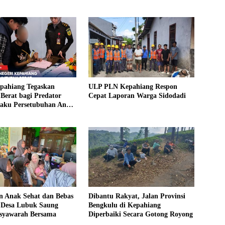
epahiang Tegaskan
ULP PLN Kepahiang Respon
Berat bagi Predator
Cepat Laporan Warga Sidodadi
laku Persetubuhan Anak
ntut 19 Tahun Penjara,
kim 18 Tahun Penjara
 Anak Sehat dan Bebas
Dibantu Rakyat, Jalan Provinsi
, Desa Lubuk Saung
Bengkulu di Kepahiang
syawarah Bersama
Diperbaiki Secara Gotong Royong