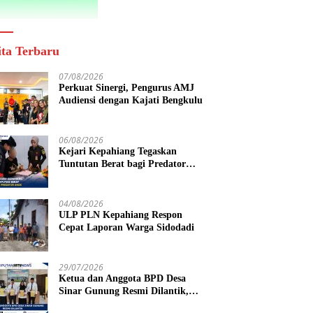
ita Terbaru
07/08/2026
Perkuat Sinergi, Pengurus AMJ
Audiensi dengan Kajati Bengkulu
06/08/2026
Kejari Kepahiang Tegaskan
Tuntutan Berat bagi Predator
Anak, Pelaku Persetubuhan Anak
Tiri Dituntut 19 Tahun Penjara,
Vonis Hakim 18 Tahun Penjara
04/08/2026
ULP PLN Kepahiang Respon
Cepat Laporan Warga Sidodadi
29/07/2026
Ketua dan Anggota BPD Desa
Sinar Gunung Resmi Dilantik,
Siap Bersinergi Wujudkan Desa