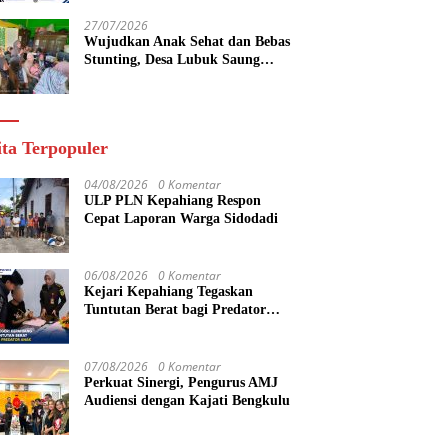
yang Maju
27/07/2026
Wujudkan Anak Sehat dan Bebas
Stunting, Desa Lubuk Saung
Gelar Musyawarah Bersama
ita Terpopuler
04/08/2026
0 Komentar
ULP PLN Kepahiang Respon
Cepat Laporan Warga Sidodadi
06/08/2026
0 Komentar
Kejari Kepahiang Tegaskan
Tuntutan Berat bagi Predator
Anak, Pelaku Persetubuhan Anak
Tiri Dituntut 19 Tahun Penjara,
Vonis Hakim 18 Tahun Penjara
07/08/2026
0 Komentar
Perkuat Sinergi, Pengurus AMJ
Audiensi dengan Kajati Bengkulu