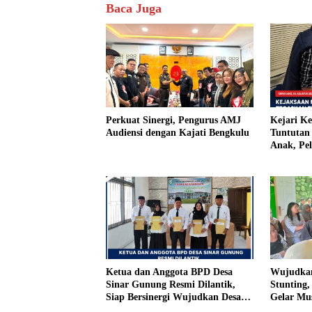
Baca Juga
Perkuat Sinergi, Pengurus AMJ
Kejari K
Audiensi dengan Kajati Bengkulu
Tuntutan 
Anak, Pe
Tiri Ditu
Vonis Ha
Ketua dan Anggota BPD Desa
Wujudkan
Sinar Gunung Resmi Dilantik,
Stunting
Siap Bersinergi Wujudkan Desa
Gelar Mu
yang Maju