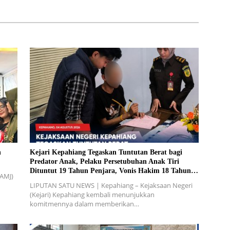
n
Kejari Kepahiang Tegaskan Tuntutan Berat bagi
Predator Anak, Pelaku Persetubuhan Anak Tiri
Dituntut 19 Tahun Penjara, Vonis Hakim 18 Tahun
(AMJ)
Penjara
LIPUTAN SATU NEWS | Kepahiang – Kejaksaan Negeri
(Kejari) Kepahiang kembali menunjukkan
komitmennya dalam memberikan…