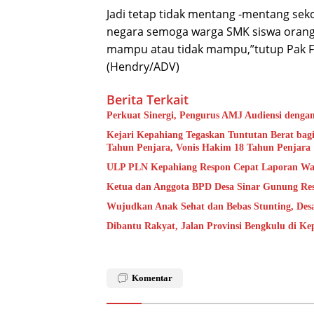
Jadi tetap tidak mentang -mentang s
negara semoga warga SMK siswa orang t
mampu atau tidak mampu,”tutup Pak Fi
(Hendry/ADV)
Berita Terkait
Perkuat Sinergi, Pengurus AMJ Audiensi denga
Kejari Kepahiang Tegaskan Tuntutan Berat bagi
Tahun Penjara, Vonis Hakim 18 Tahun Penjara
ULP PLN Kepahiang Respon Cepat Laporan Wa
Ketua dan Anggota BPD Desa Sinar Gunung Res
Wujudkan Anak Sehat dan Bebas Stunting, De
Dibantu Rakyat, Jalan Provinsi Bengkulu di K
Komentar