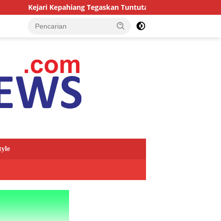
pahiang Tegaskan Tuntutan Berat bagi Predator Anak, Pelaku Per
tyle