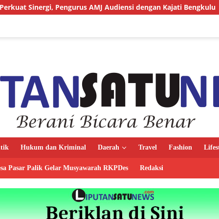
Pengurus AMJ Audiensi dengan Kajati Bengkulu
Kejari Ke
itik
Hukum dan Kriminal
Daerah
Travel
Fashion
Lifes
sa Pasar Palik Gelar Musyawarah RKPDes
Redaksi