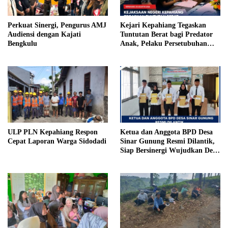
Perkuat Sinergi, Pengurus AMJ
Kejari Kepahiang Tegaskan
Audiensi dengan Kajati
Tuntutan Berat bagi Predator
Bengkulu
Anak, Pelaku Persetubuhan
Anak Tiri Dituntut 19 Tahun
Penjara, Vonis Hakim 18 Tahun
Penjara
ULP PLN Kepahiang Respon
Ketua dan Anggota BPD Desa
Cepat Laporan Warga Sidodadi
Sinar Gunung Resmi Dilantik,
Siap Bersinergi Wujudkan Desa
yang Maju