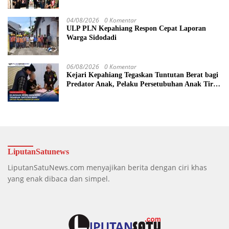
04/08/2026
0 Komentar
ULP PLN Kepahiang Respon Cepat Laporan
Warga Sidodadi
06/08/2026
0 Komentar
Kejari Kepahiang Tegaskan Tuntutan Berat bagi
Predator Anak, Pelaku Persetubuhan Anak Tiri
Dituntut 19 Tahun Penjara, Vonis Hakim 18
Tahun Penjara
LiputanSatunews
LiputanSatuNews.com menyajikan berita dengan ciri khas
yang enak dibaca dan simpel.