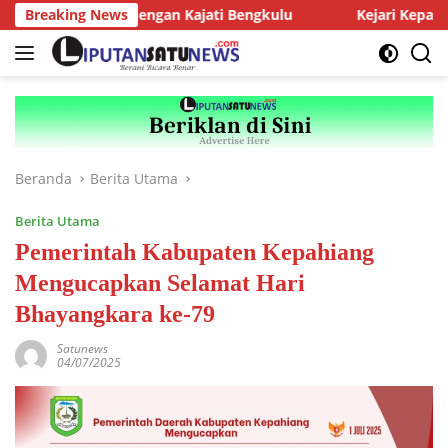
Langsung
MJ Audiensi dengan Kajati Bengkulu
Breaking News
Kejari Kepahiang Te
ke
konten
Beranda
Berita Utama
Berita Utama
Pemerintah Kabupaten Kepahiang
Mengucapkan Selamat Hari
Bhayangkara ke-79
Satunews
04/07/2025