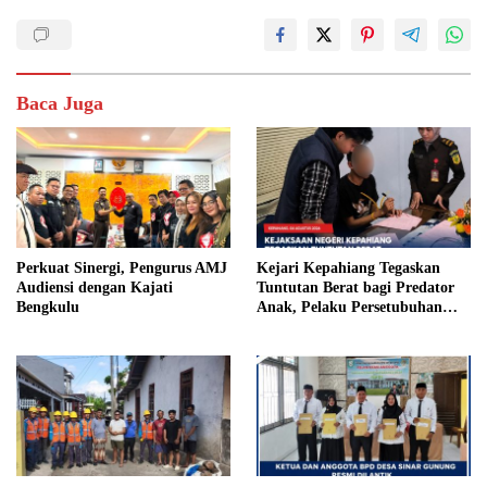
Baca Juga
Perkuat Sinergi, Pengurus AMJ
Kejari Kepahiang Tegaskan
Audiensi dengan Kajati
Tuntutan Berat bagi Predator
Bengkulu
Anak, Pelaku Persetubuhan
Anak Tiri Dituntut 19 Tahun
Penjara, Vonis Hakim 18 Tahun
Penjara