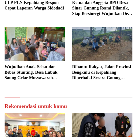
ULP PLN Kepahiang Respon
Ketua dan Anggota BPD Desa
Cepat Laporan Warga Sidodadi
Sinar Gunung Resmi Dilantik,
Siap Bersinergi Wujudkan Desa
yang Maju
Wujudkan Anak Sehat dan
Dibantu Rakyat, Jalan Provinsi
Bebas Stunting, Desa Lubuk
Bengkulu di Kepahiang
Saung Gelar Musyawarah
Diperbaiki Secara Gotong
Bersama
Royong
Rekomendasi untuk kamu