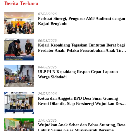
Berita Terbaru
07/08/2026
Perkuat Sinergi, Pengurus AMJ Audiensi dengan
Kajati Bengkulu
06/08/2026
Kejari Kepahiang Tegaskan Tuntutan Berat bagi
Predator Anak, Pelaku Persetubuhan Anak Tiri
Dituntut 19 Tahun Penjara, Vonis Hakim 18
Tahun Penjara
04/08/2026
ULP PLN Kepahiang Respon Cepat Laporan
Warga Sidodadi
29/07/2026
Ketua dan Anggota BPD Desa Sinar Gunung
Resmi Dilantik, Siap Bersinergi Wujudkan Desa
yang Maju
27/07/2026
Wujudkan Anak Sehat dan Bebas Stunting, Desa
Lubuk Saung Gelar Musyawarah Bersama