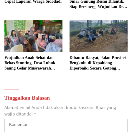
Cepat Laporan Warga Sidodadi
Sinar Gunung Resmi Dilantik,
Siap Bersinergi Wujudkan Desa
yang Maju
Wujudkan Anak Sehat dan
Dibantu Rakyat, Jalan Provinsi
Bebas Stunting, Desa Lubuk
Bengkulu di Kepahiang
Saung Gelar Musyawarah
Diperbaiki Secara Gotong
Bersama
Royong
Tinggalkan Balasan
Alamat email Anda tidak akan dipublikasikan.
Ruas yang
wajib ditandai
*