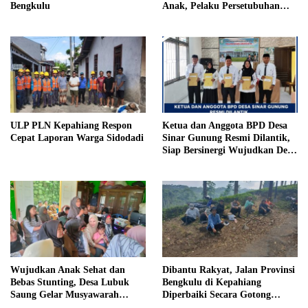
Bengkulu
Anak, Pelaku Persetubuhan
Anak Tiri Dituntut 19 Tahun
Penjara, Vonis Hakim 18 Tahun
Penjara
ULP PLN Kepahiang Respon
Ketua dan Anggota BPD Desa
Cepat Laporan Warga Sidodadi
Sinar Gunung Resmi Dilantik,
Siap Bersinergi Wujudkan Desa
yang Maju
Wujudkan Anak Sehat dan
Dibantu Rakyat, Jalan Provinsi
Bebas Stunting, Desa Lubuk
Bengkulu di Kepahiang
Saung Gelar Musyawarah
Diperbaiki Secara Gotong
Bersama
Royong