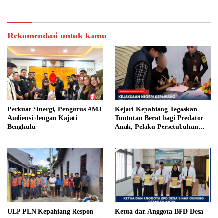
Rekomendasi untuk kamu
Perkuat Sinergi, Pengurus AMJ
Kejari Kepahiang Tegaskan
Audiensi dengan Kajati
Tuntutan Berat bagi Predator
Bengkulu
Anak, Pelaku Persetubuhan
Anak Tiri Dituntut 19 Tahun
Penjara, Vonis Hakim 18 Tahun
Penjara
ULP PLN Kepahiang Respon
Ketua dan Anggota BPD Desa