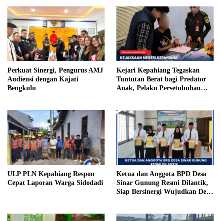
Perkuat Sinergi, Pengurus AMJ
Kejari Kepahiang Tegaskan
Audiensi dengan Kajati
Tuntutan Berat bagi Predator
Bengkulu
Anak, Pelaku Persetubuhan
Anak Tiri Dituntut 19 Tahun
Penjara, Vonis Hakim 18 Tahun
Penjara
ULP PLN Kepahiang Respon
Ketua dan Anggota BPD Desa
Cepat Laporan Warga Sidodadi
Sinar Gunung Resmi Dilantik,
Siap Bersinergi Wujudkan Desa
yang Maju