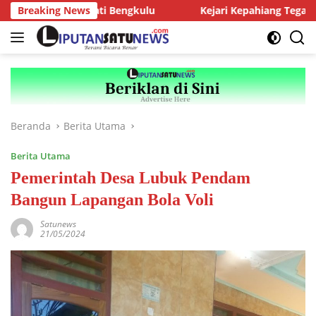
Langsung
ngan Kajati Bengkulu
Breaking News
Kejari Kepahiang Tegaskan Tuntuta
ke
konten
Beranda
Berita Utama
Berita Utama
Pemerintah Desa Lubuk Pendam
Bangun Lapangan Bola Voli
Satunews
21/05/2024