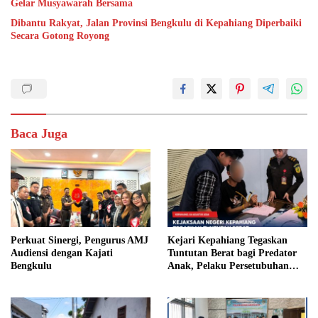
Gelar Musyawarah Bersama
Dibantu Rakyat, Jalan Provinsi Bengkulu di Kepahiang Diperbaiki
Secara Gotong Royong
Baca Juga
Perkuat Sinergi, Pengurus AMJ
Kejari Kepahiang Tegaskan
Audiensi dengan Kajati
Tuntutan Berat bagi Predator
Bengkulu
Anak, Pelaku Persetubuhan
Anak Tiri Dituntut 19 Tahun
Penjara, Vonis Hakim 18 Tahun
Penjara