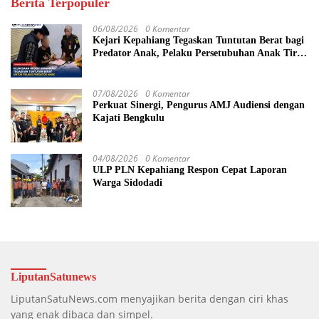
Berita Terpopuler
06/08/2026
0 Komentar
Kejari Kepahiang Tegaskan Tuntutan Berat bagi
Predator Anak, Pelaku Persetubuhan Anak Tiri
Dituntut 19 Tahun Penjara, Vonis Hakim 18
Tahun Penjara
07/08/2026
0 Komentar
Perkuat Sinergi, Pengurus AMJ Audiensi dengan
Kajati Bengkulu
04/08/2026
0 Komentar
ULP PLN Kepahiang Respon Cepat Laporan
Warga Sidodadi
LiputanSatunews
LiputanSatuNews.com menyajikan berita dengan ciri khas
yang enak dibaca dan simpel.