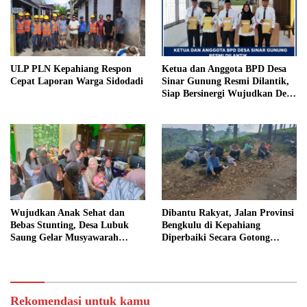
ULP PLN Kepahiang Respon
Ketua dan Anggota BPD Desa
Cepat Laporan Warga Sidodadi
Sinar Gunung Resmi Dilantik,
Siap Bersinergi Wujudkan Desa
yang Maju
Wujudkan Anak Sehat dan
Dibantu Rakyat, Jalan Provinsi
Bebas Stunting, Desa Lubuk
Bengkulu di Kepahiang
Saung Gelar Musyawarah
Diperbaiki Secara Gotong
Bersama
Royong
Rekomendasi untuk kamu