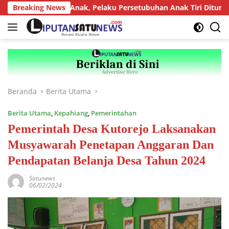
Langsung
redator Anak, Pelaku Persetubuhan Anak Tiri Dituntut 19 Tahun 
Breaking News
ke
konten
Beranda
Berita Utama
Berita Utama
,
Kepahiang
,
Pemerintahan
Pemerintah Desa Kutorejo Laksanakan
Musyawarah Penetapan Anggaran Dan
Pendapatan Belanja Desa Tahun 2024
Satunews
06/02/2024