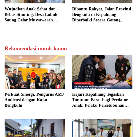
Wujudkan Anak Sehat dan
Dibantu Rakyat, Jalan Provinsi
Bebas Stunting, Desa Lubuk
Bengkulu di Kepahiang
Saung Gelar Musyawarah
Diperbaiki Secara Gotong
Bersama
Royong
Rekomendasi untuk kamu
Perkuat Sinergi, Pengurus AMJ
Kejari Kepahiang Tegaskan
Audiensi dengan Kajati
Tuntutan Berat bagi Predator
Bengkulu
Anak, Pelaku Persetubuhan
Anak Tiri Dituntut 19 Tahun
Penjara, Vonis Hakim 18 Tahun
Penjara