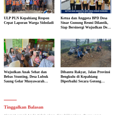
ULP PLN Kepahiang Respon
Ketua dan Anggota BPD Desa
Cepat Laporan Warga Sidodadi
Sinar Gunung Resmi Dilantik,
Siap Bersinergi Wujudkan Desa
yang Maju
Wujudkan Anak Sehat dan
Dibantu Rakyat, Jalan Provinsi
Bebas Stunting, Desa Lubuk
Bengkulu di Kepahiang
Saung Gelar Musyawarah
Diperbaiki Secara Gotong
Bersama
Royong
Tinggalkan Balasan