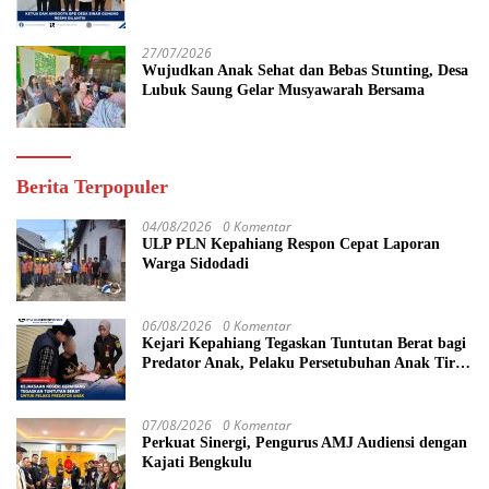
yang Maju
27/07/2026
Wujudkan Anak Sehat dan Bebas Stunting, Desa
Lubuk Saung Gelar Musyawarah Bersama
Berita Terpopuler
04/08/2026
0 Komentar
ULP PLN Kepahiang Respon Cepat Laporan
Warga Sidodadi
06/08/2026
0 Komentar
Kejari Kepahiang Tegaskan Tuntutan Berat bagi
Predator Anak, Pelaku Persetubuhan Anak Tiri
Dituntut 19 Tahun Penjara, Vonis Hakim 18
Tahun Penjara
07/08/2026
0 Komentar
Perkuat Sinergi, Pengurus AMJ Audiensi dengan
Kajati Bengkulu