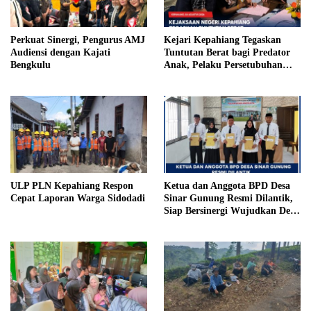
Perkuat Sinergi, Pengurus AMJ
Kejari Kepahiang Tegaskan
Audiensi dengan Kajati
Tuntutan Berat bagi Predator
Bengkulu
Anak, Pelaku Persetubuhan
Anak Tiri Dituntut 19 Tahun
Penjara, Vonis Hakim 18 Tahun
Penjara
ULP PLN Kepahiang Respon
Ketua dan Anggota BPD Desa
Cepat Laporan Warga Sidodadi
Sinar Gunung Resmi Dilantik,
Siap Bersinergi Wujudkan Desa
yang Maju