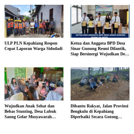
Penjara, Vonis Hakim 18 Tahun
Penjara
ULP PLN Kepahiang Respon
Ketua dan Anggota BPD Desa
Cepat Laporan Warga Sidodadi
Sinar Gunung Resmi Dilantik,
Siap Bersinergi Wujudkan Desa
yang Maju
Wujudkan Anak Sehat dan
Dibantu Rakyat, Jalan Provinsi
Bebas Stunting, Desa Lubuk
Bengkulu di Kepahiang
Saung Gelar Musyawarah
Diperbaiki Secara Gotong
Bersama
Royong