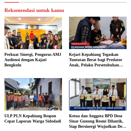
Rekomendasi untuk kamu
Perkuat Sinergi, Pengurus AMJ
Kejari Kepahiang Tegaskan
Audiensi dengan Kajati
Tuntutan Berat bagi Predator
Bengkulu
Anak, Pelaku Persetubuhan
Anak Tiri Dituntut 19 Tahun
Penjara, Vonis Hakim 18 Tahun
Penjara
ULP PLN Kepahiang Respon
Ketua dan Anggota BPD Desa
Cepat Laporan Warga Sidodadi
Sinar Gunung Resmi Dilantik,
Siap Bersinergi Wujudkan Desa