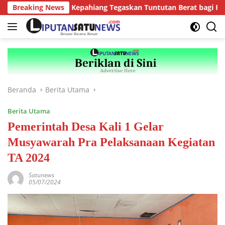
Langsung
Breaking News
Kejari Kepahiang Tegaskan Tuntutan Berat bagi Predator 
ke
konten
Beranda
Berita Utama
Berita Utama
Pemerintah Desa Kali 1 Gelar
Musyawarah Pra Pelaksanaan Kegiatan
TA 2024
Satunews
05/07/2024