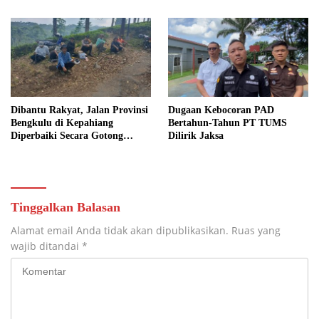
Dibantu Rakyat, Jalan Provinsi
Dugaan Kebocoran PAD
Bengkulu di Kepahiang
Bertahun-Tahun PT TUMS
Diperbaiki Secara Gotong
Dilirik Jaksa
Royong
Tinggalkan Balasan
Alamat email Anda tidak akan dipublikasikan.
Ruas yang
wajib ditandai
*