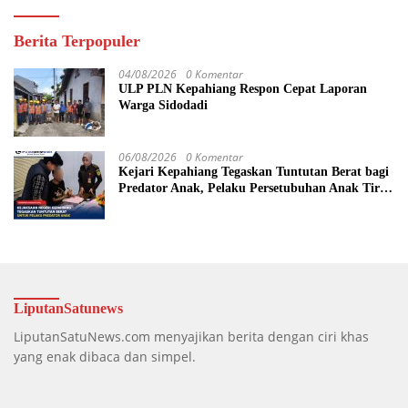
Berita Terpopuler
04/08/2026
0 Komentar
ULP PLN Kepahiang Respon Cepat Laporan
Warga Sidodadi
06/08/2026
0 Komentar
Kejari Kepahiang Tegaskan Tuntutan Berat bagi
Predator Anak, Pelaku Persetubuhan Anak Tiri
Dituntut 19 Tahun Penjara, Vonis Hakim 18
Tahun Penjara
LiputanSatunews
LiputanSatuNews.com menyajikan berita dengan ciri khas
yang enak dibaca dan simpel.