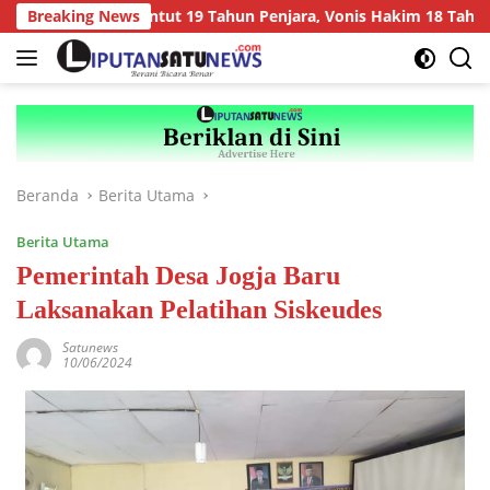
Langsung
ak Tiri Dituntut 19 Tahun Penjara, Vonis Hakim 18 Tahun Penjar
Breaking News
ke
konten
Beranda
Berita Utama
Berita Utama
Pemerintah Desa Jogja Baru
Laksanakan Pelatihan Siskeudes
Satunews
10/06/2024