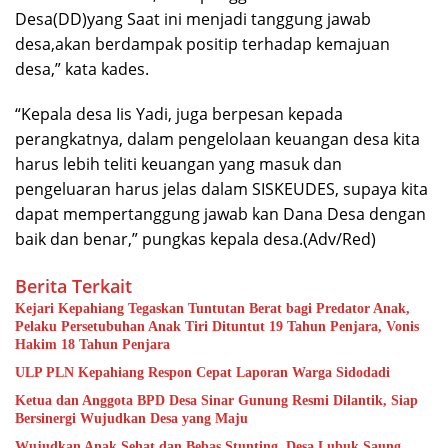
Desa(DD)yang Saat ini menjadi tanggung jawab
desa,akan berdampak positip terhadap kemajuan
desa,” kata kades.
“Kepala desa Iis Yadi, juga berpesan kepada
perangkatnya, dalam pengelolaan keuangan desa kita
harus lebih teliti keuangan yang masuk dan
pengeluaran harus jelas dalam SISKEUDES, supaya kita
dapat mempertanggung jawab kan Dana Desa dengan
baik dan benar,” pungkas kepala desa.(Adv/Red)
Berita Terkait
Kejari Kepahiang Tegaskan Tuntutan Berat bagi Predator Anak,
Pelaku Persetubuhan Anak Tiri Dituntut 19 Tahun Penjara, Vonis
Hakim 18 Tahun Penjara
ULP PLN Kepahiang Respon Cepat Laporan Warga Sidodadi
Ketua dan Anggota BPD Desa Sinar Gunung Resmi Dilantik, Siap
Bersinergi Wujudkan Desa yang Maju
Wujudkan Anak Sehat dan Bebas Stunting, Desa Lubuk Saung