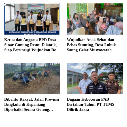
Penjara, Vonis Hakim 18 Tahun
Penjara
Ketua dan Anggota BPD Desa
Wujudkan Anak Sehat dan
Sinar Gunung Resmi Dilantik,
Bebas Stunting, Desa Lubuk
Siap Bersinergi Wujudkan Desa
Saung Gelar Musyawarah
yang Maju
Bersama
Dibantu Rakyat, Jalan Provinsi
Dugaan Kebocoran PAD
Bengkulu di Kepahiang
Bertahun-Tahun PT TUMS
Diperbaiki Secara Gotong
Dilirik Jaksa
Royong