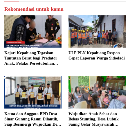
Rekomendasi untuk kamu
Kejari Kepahiang Tegaskan
ULP PLN Kepahiang Respon
Tuntutan Berat bagi Predator
Cepat Laporan Warga Sidodadi
Anak, Pelaku Persetubuhan
Anak Tiri Dituntut 19 Tahun
Penjara, Vonis Hakim 18 Tahun
Penjara
Ketua dan Anggota BPD Desa
Wujudkan Anak Sehat dan
Sinar Gunung Resmi Dilantik,
Bebas Stunting, Desa Lubuk
Siap Bersinergi Wujudkan Desa
Saung Gelar Musyawarah
yang Maju
Bersama