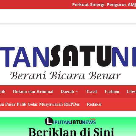
Perkuat Sinergi, Pengurus AMJ Audiensi de
itik
Hukum dan Kriminal
Daerah
Travel
Fashion
Lifes
sa Pasar Palik Gelar Musyawarah RKPDes
Redaksi