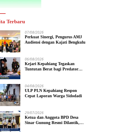
ita Terbaru
07/08/2026
Perkuat Sinergi, Pengurus AMJ
Audiensi dengan Kajati Bengkulu
06/08/2026
Kejari Kepahiang Tegaskan
Tuntutan Berat bagi Predator
Anak, Pelaku Persetubuhan Anak
Tiri Dituntut 19 Tahun Penjara,
Vonis Hakim 18 Tahun Penjara
04/08/2026
ULP PLN Kepahiang Respon
Cepat Laporan Warga Sidodadi
29/07/2026
Ketua dan Anggota BPD Desa
Sinar Gunung Resmi Dilantik,
Siap Bersinergi Wujudkan Desa