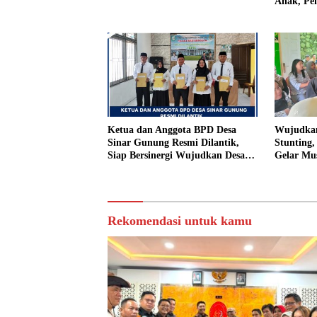
Anak, Pe
Tiri Ditu
Vonis Ha
Ketua dan Anggota BPD Desa
Wujudkan
Sinar Gunung Resmi Dilantik,
Stunting
Siap Bersinergi Wujudkan Desa
Gelar Mu
yang Maju
Rekomendasi untuk kamu