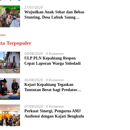
yang Maju
27/07/2026
Wujudkan Anak Sehat dan Bebas
Stunting, Desa Lubuk Saung
Gelar Musyawarah Bersama
ita Terpopuler
04/08/2026
0 Komentar
ULP PLN Kepahiang Respon
Cepat Laporan Warga Sidodadi
06/08/2026
0 Komentar
Kejari Kepahiang Tegaskan
Tuntutan Berat bagi Predator
Anak, Pelaku Persetubuhan Anak
Tiri Dituntut 19 Tahun Penjara,
Vonis Hakim 18 Tahun Penjara
07/08/2026
0 Komentar
Perkuat Sinergi, Pengurus AMJ
Audiensi dengan Kajati Bengkulu