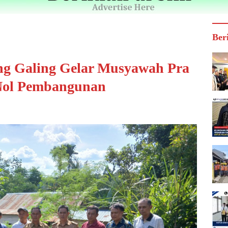
Ber
ng Galing Gelar Musyawah Pra
 Nol Pembangunan