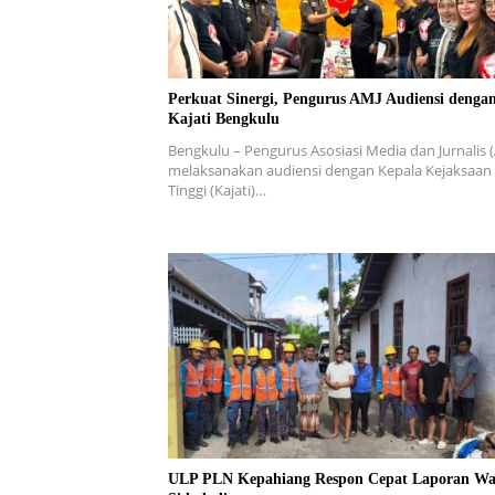
Perkuat Sinergi, Pengurus AMJ Audiensi denga
Kajati Bengkulu
Bengkulu – Pengurus Asosiasi Media dan Jurnalis 
melaksanakan audiensi dengan Kepala Kejaksaan
Tinggi (Kajati)…
ULP PLN Kepahiang Respon Cepat Laporan Wa