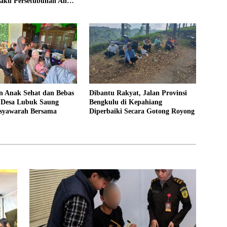
laku Persetubuhan Anak
ntut 19 Tahun Penjara,
kim 18 Tahun Penjara
 Anak Sehat dan Bebas
Dibantu Rakyat, Jalan Provinsi
, Desa Lubuk Saung
Bengkulu di Kepahiang
syawarah Bersama
Diperbaiki Secara Gotong Royong