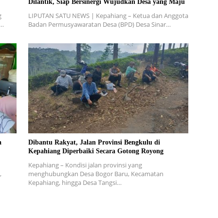
Dilantik, Siap Bersinergi Wujudkan Desa yang Maju
g
LIPUTAN SATU NEWS | Kepahiang – Ketua dan Anggota
W…
Badan Permusyawaratan Desa (BPD) Desa Sinar…
a
Dibantu Rakyat, Jalan Provinsi Bengkulu di
Kepahiang Diperbaiki Secara Gotong Royong
Kepahiang – Kondisi jalan provinsi yang
,
menghubungkan Desa Bogor Baru, Kecamatan
Kepahiang, hingga Desa Tangsi…