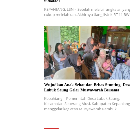
Sidodadi
KEPAHIANG, LSN – Setelah melalui rangkaian yan
cukup melelahkan, Akhirnya tiang listrik RT 11 R
Wujudkan Anak Sehat dan Bebas Stunting, Des
Lubuk Saung Gelar Musyawarah Bersama
Kepahiang – Pemerintah Desa Lubuk Saung,
Kecamatan Seberang Musi, Kabupaten Kepahiang
menggelar kegiatan Musyawarah Rembuk…