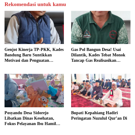
Rekomendasi untuk kamu
Genjot Kinerja TP-PKK, Kades
Gas Pol Bangun Desa! Usai
Bandung Baru Suntikkan
Dilantik, Kades Tebat Monok
Motivasi dan Penguatan
Tancap Gas Realisasikan
Kapasitas Pengurus
Program dan Ajak Warga
Bersatu
Posyandu Desa Sidorejo
Bupati Kepahiang Hadiri
Libatkan Dinas Kesehatan,
Peringatan Nuzulul Qur’an Di
Fokus Pelayanan Ibu Hamil
hingga Lansia