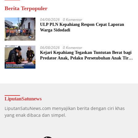
Berita Terpopuler
04/08/2026
0 Komentar
ULP PLN Kepahiang Respon Cepat Laporan
Warga Sidodadi
06/08/2026
0 Komentar
Kejari Kepahiang Tegaskan Tuntutan Berat bagi
Predator Anak, Pelaku Persetubuhan Anak Tiri
Dituntut 19 Tahun Penjara, Vonis Hakim 18
Tahun Penjara
LiputanSatunews
LiputanSatuNews.com menyajikan berita dengan ciri khas
yang enak dibaca dan simpel.