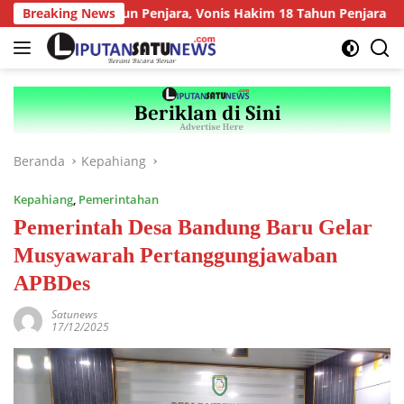
Langsung
ntut 19 Tahun Penjara, Vonis Hakim 18 Tahun Penjara
Breaking News
UL
ke
konten
Beranda
Kepahiang
Kepahiang
,
Pemerintahan
Pemerintah Desa Bandung Baru Gelar
Musyawarah Pertanggungjawaban
APBDes
Satunews
17/12/2025