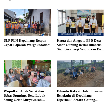
Anak Tiri Dituntut 19 Tahun
Penjara, Vonis Hakim 18 Tahun
Penjara
ULP PLN Kepahiang Respon
Ketua dan Anggota BPD Desa
Cepat Laporan Warga Sidodadi
Sinar Gunung Resmi Dilantik,
Siap Bersinergi Wujudkan Desa
yang Maju
Wujudkan Anak Sehat dan
Dibantu Rakyat, Jalan Provinsi
Bebas Stunting, Desa Lubuk
Bengkulu di Kepahiang
Saung Gelar Musyawarah
Diperbaiki Secara Gotong
Bersama
Royong