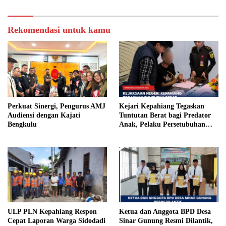
Rekomendasi untuk kamu
Perkuat Sinergi, Pengurus AMJ
Kejari Kepahiang Tegaskan
Audiensi dengan Kajati
Tuntutan Berat bagi Predator
Bengkulu
Anak, Pelaku Persetubuhan
Anak Tiri Dituntut 19 Tahun
Penjara, Vonis Hakim 18 Tahun
Penjara
ULP PLN Kepahiang Respon
Ketua dan Anggota BPD Desa
Cepat Laporan Warga Sidodadi
Sinar Gunung Resmi Dilantik,