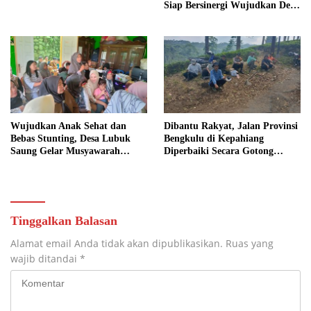
Siap Bersinergi Wujudkan Desa
yang Maju
Wujudkan Anak Sehat dan
Dibantu Rakyat, Jalan Provinsi
Bebas Stunting, Desa Lubuk
Bengkulu di Kepahiang
Saung Gelar Musyawarah
Diperbaiki Secara Gotong
Bersama
Royong
Tinggalkan Balasan
Alamat email Anda tidak akan dipublikasikan.
Ruas yang
wajib ditandai
*