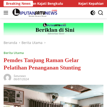
Langsung
iensi dengan Kajati Bengkulu
Breaking News
Kejari Kepahiang Tegaskan
ke
konten
Beranda
Berita Utama
Berita Utama
Pemdes Tanjung Raman Gelar
Pelatihan Penanganan Stunting
Satunews
06/07/2024