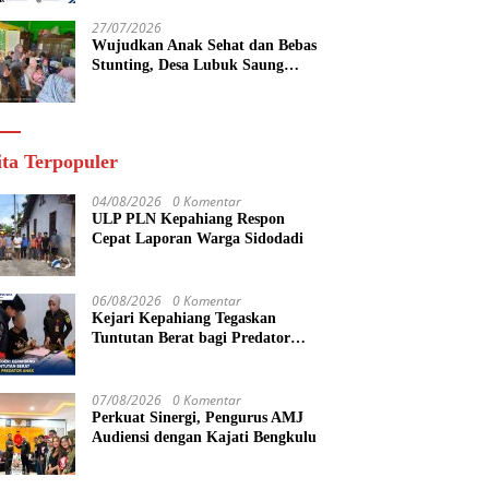
yang Maju
27/07/2026
Wujudkan Anak Sehat dan Bebas
Stunting, Desa Lubuk Saung
Gelar Musyawarah Bersama
ita Terpopuler
04/08/2026
0 Komentar
ULP PLN Kepahiang Respon
Cepat Laporan Warga Sidodadi
06/08/2026
0 Komentar
Kejari Kepahiang Tegaskan
Tuntutan Berat bagi Predator
Anak, Pelaku Persetubuhan Anak
Tiri Dituntut 19 Tahun Penjara,
Vonis Hakim 18 Tahun Penjara
07/08/2026
0 Komentar
Perkuat Sinergi, Pengurus AMJ
Audiensi dengan Kajati Bengkulu