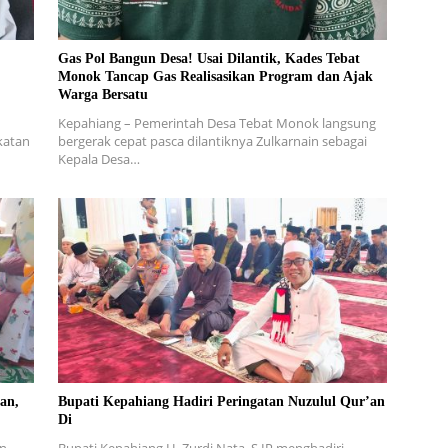
Gas Pol Bangun Desa! Usai Dilantik, Kades Tebat
Monok Tancap Gas Realisasikan Program dan Ajak
Warga Bersatu
Kepahiang – Pemerintah Desa Tebat Monok langsung
katan
bergerak cepat pasca dilantiknya Zulkarnain sebagai
Kepala Desa…
an,
Bupati Kepahiang Hadiri Peringatan Nuzulul Qur’an
Di