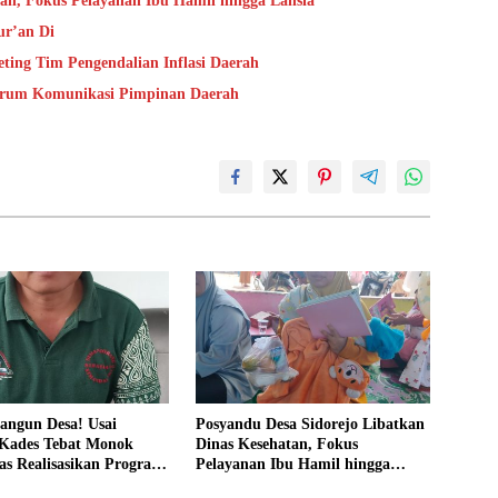
tan, Fokus Pelayanan Ibu Hamil hingga Lansia
ur’an Di
ting Tim Pengendalian Inflasi Daerah
Forum Komunikasi Pimpinan Daerah
angun Desa! Usai
Posyandu Desa Sidorejo Libatkan
 Kades Tebat Monok
Dinas Kesehatan, Fokus
as Realisasikan Program
Pelayanan Ibu Hamil hingga
 Warga Bersatu
Lansia