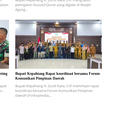
an
Bupati Kepahiang H. Zurdi Nata, S.IP menghadiri
iatan
peringatan Nuzulul Quran yang digelar di Masjid
Agung…
eting
Bupati Kepahiang Rapat koordinasi bersama Forum
Komunikasi Pimpinan Daerah
apat
Bupati Kepahiang H. Zurdi Nata, S.IP memimpin rapat
si…
koordinasi bersama Forum Komunikasi Pimpinan
Daerah (Forkopimda),…