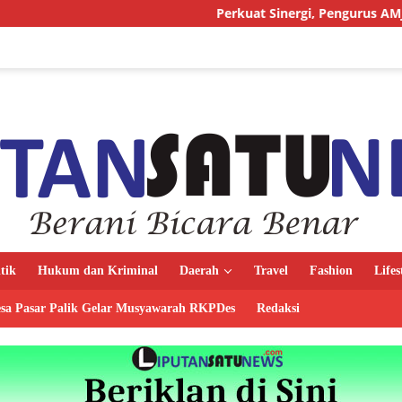
Perkuat Sinergi, Pengurus AMJ Audiensi de
itik
Hukum dan Kriminal
Daerah
Travel
Fashion
Lifes
sa Pasar Palik Gelar Musyawarah RKPDes
Redaksi