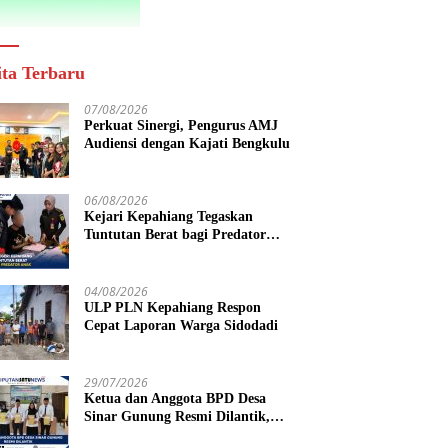
ita Terbaru
07/08/2026
Perkuat Sinergi, Pengurus AMJ
Audiensi dengan Kajati Bengkulu
06/08/2026
Kejari Kepahiang Tegaskan
Tuntutan Berat bagi Predator
Anak, Pelaku Persetubuhan Anak
Tiri Dituntut 19 Tahun Penjara,
Vonis Hakim 18 Tahun Penjara
04/08/2026
ULP PLN Kepahiang Respon
Cepat Laporan Warga Sidodadi
29/07/2026
Ketua dan Anggota BPD Desa
Sinar Gunung Resmi Dilantik,
Siap Bersinergi Wujudkan Desa