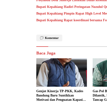
Posyandu Desa Sidorejo Libatkan Dinas Keseha
Bupati Kepahiang Hadiri Peringatan Nuzulul Q
Bupati Kepahiang Pimpin Rapat High Level Mee
Bupati Kepahiang Rapat koordinasi bersama 
Komentar
Baca Juga
Genjot Kinerja TP-PKK, Kades
Gas Pol B
Bandung Baru Suntikkan
Dilantik,
Motivasi dan Penguatan Kapasitas
Tancap G
Pengurus
dan Ajak