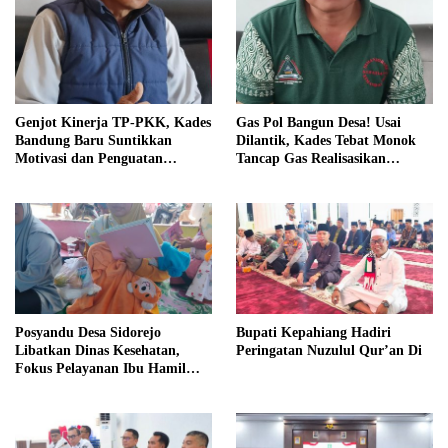
Genjot Kinerja TP-PKK, Kades
Gas Pol Bangun Desa! Usai
Bandung Baru Suntikkan
Dilantik, Kades Tebat Monok
Motivasi dan Penguatan
Tancap Gas Realisasikan
Kapasitas Pengurus
Program dan Ajak Warga
Bersatu
Posyandu Desa Sidorejo
Bupati Kepahiang Hadiri
Libatkan Dinas Kesehatan,
Peringatan Nuzulul Qur’an Di
Fokus Pelayanan Ibu Hamil
hingga Lansia