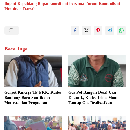
Bupati Kepahiang Rapat koordinasi bersama Forum Komunikasi
Pimpinan Daerah
Baca Juga
Genjot Kinerja TP-PKK, Kades
Gas Pol Bangun Desa! Usai
Bandung Baru Suntikkan
Dilantik, Kades Tebat Monok
Motivasi dan Penguatan
Tancap Gas Realisasikan
Kapasitas Pengurus
Program dan Ajak Warga
Bersatu