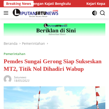
Langsung
iensi dengan Kajati Bengkulu
Breaking News
Kejari Kepahiang Tegaskan
ke
konten
Beranda
Pemerintahan
Pemerintahan
Pemdes Sungai Gerong Siap Sukseskan
MT2, Titik Nol Dihadiri Wabup
Satunews
18/05/2023