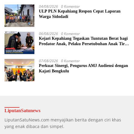
04/08/2026
0 Komentar
ULP PLN Kepahiang Respon Cepat Laporan
Warga Sidodadi
06/08/2026
0 Komentar
Kejari Kepahiang Tegaskan Tuntutan Berat bagi
Predator Anak, Pelaku Persetubuhan Anak Tiri
Dituntut 19 Tahun Penjara, Vonis Hakim 18
Tahun Penjara
07/08/2026
0 Komentar
Perkuat Sinergi, Pengurus AMJ Audiensi dengan
Kajati Bengkulu
LiputanSatunews
LiputanSatuNews.com menyajikan berita dengan ciri khas
yang enak dibaca dan simpel.