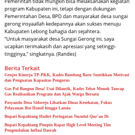
Pemerintah tidak mungkin bisa melaksanakan kegiatan
program Kabupaten ini, tetapi dengan dukungan
Pemerintahan Desa, BPD dan masyarakat desa sungai
gerong insyaallah kedepannya akan sukses menuju
Kabupaten Lebong bahagia dan sejahtera.
“Untuk masyarakat desa Sungai Gerong ini, saya
ucapkan terimakasih dan apresiasi yang setinggi-
tingginya,” singkatnya. (Randes)
Berita Terkait
Genjot Kinerja TP-PKK, Kades Bandung Baru Suntikkan Motivasi
dan Penguatan Kapasitas Pengurus
Gas Pol Bangun Desa! Usai Dilantik, Kades Tebat Monok Tancap
Gas Realisasikan Program dan Ajak Warga Bersatu
Posyandu Desa Sidorejo Libatkan Dinas Kesehatan, Fokus
Pelayanan Ibu Hamil hingga Lansia
Bupati Kepahiang Hadiri Peringatan Nuzulul Qur’an Di
Bupati Kepahiang Pimpin Rapat High Level Meeting Tim
Pengendalian Inflasi Daerah