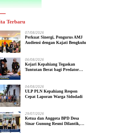
ita Terbaru
07/08/2026
Perkuat Sinergi, Pengurus AMJ
Audiensi dengan Kajati Bengkulu
06/08/2026
Kejari Kepahiang Tegaskan
Tuntutan Berat bagi Predator
Anak, Pelaku Persetubuhan Anak
Tiri Dituntut 19 Tahun Penjara,
Vonis Hakim 18 Tahun Penjara
04/08/2026
ULP PLN Kepahiang Respon
Cepat Laporan Warga Sidodadi
29/07/2026
Ketua dan Anggota BPD Desa
Sinar Gunung Resmi Dilantik,
Siap Bersinergi Wujudkan Desa