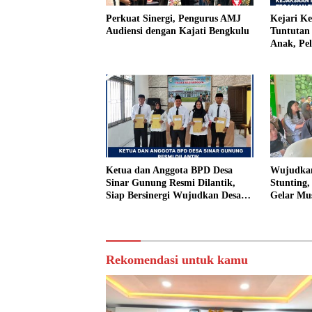
Perkuat Sinergi, Pengurus AMJ
Kejari K
Audiensi dengan Kajati Bengkulu
Tuntutan 
Anak, Pe
Tiri Ditu
Vonis Ha
Ketua dan Anggota BPD Desa
Wujudkan
Sinar Gunung Resmi Dilantik,
Stunting
Siap Bersinergi Wujudkan Desa
Gelar Mu
yang Maju
Rekomendasi untuk kamu