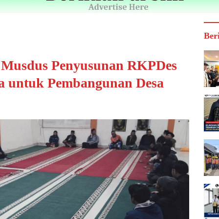
Ber
ar Musdus Penyusunan RKPDes
a untuk Pembangunan Desa