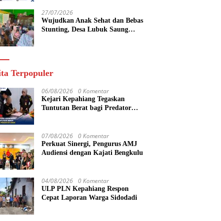
yang Maju
27/07/2026
Wujudkan Anak Sehat dan Bebas
Stunting, Desa Lubuk Saung
Gelar Musyawarah Bersama
ita Terpopuler
06/08/2026
0 Komentar
Kejari Kepahiang Tegaskan
Tuntutan Berat bagi Predator
Anak, Pelaku Persetubuhan Anak
Tiri Dituntut 19 Tahun Penjara,
Vonis Hakim 18 Tahun Penjara
07/08/2026
0 Komentar
Perkuat Sinergi, Pengurus AMJ
Audiensi dengan Kajati Bengkulu
04/08/2026
0 Komentar
ULP PLN Kepahiang Respon
Cepat Laporan Warga Sidodadi