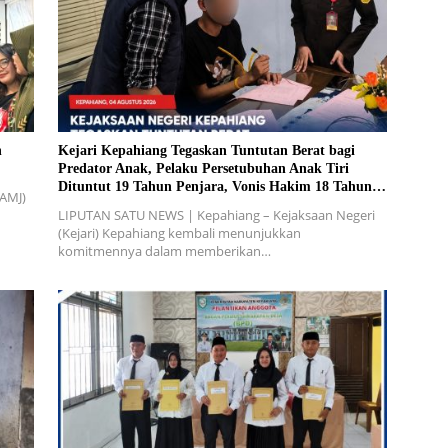
n
Kejari Kepahiang Tegaskan Tuntutan Berat bagi
Predator Anak, Pelaku Persetubuhan Anak Tiri
Dituntut 19 Tahun Penjara, Vonis Hakim 18 Tahun
(AMJ)
Penjara
LIPUTAN SATU NEWS | Kepahiang – Kejaksaan Negeri
(Kejari) Kepahiang kembali menunjukkan
komitmennya dalam memberikan…