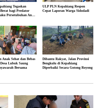
epahiang Tegaskan
ULP PLN Kepahiang Respon
Berat bagi Predator
Cepat Laporan Warga Sidodadi
laku Persetubuhan Anak
ntut 19 Tahun Penjara,
kim 18 Tahun Penjara
 Anak Sehat dan Bebas
Dibantu Rakyat, Jalan Provinsi
, Desa Lubuk Saung
Bengkulu di Kepahiang
syawarah Bersama
Diperbaiki Secara Gotong Royong