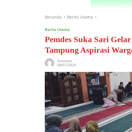
Beranda
Berita Utama
Berita Utama
Pemdes Suka Sari Gel
Tampung Aspirasi Warg
Satunews
08/07/2026