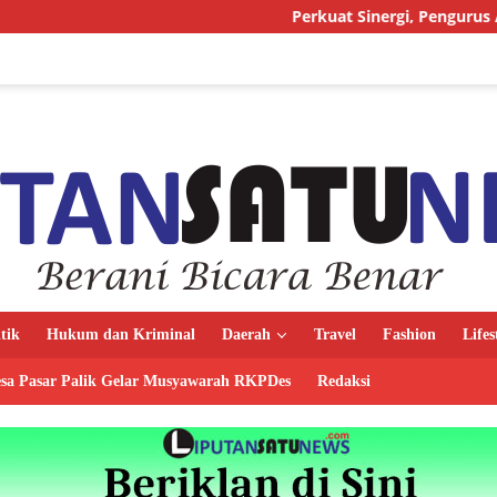
Perkuat Sinergi, Pengurus AMJ Audiensi den
itik
Hukum dan Kriminal
Daerah
Travel
Fashion
Lifes
sa Pasar Palik Gelar Musyawarah RKPDes
Redaksi