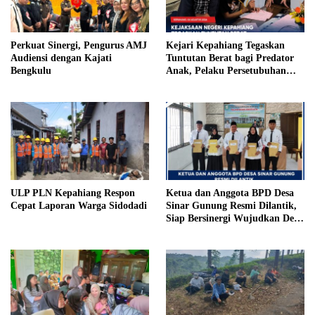
Perkuat Sinergi, Pengurus AMJ
Kejari Kepahiang Tegaskan
Audiensi dengan Kajati
Tuntutan Berat bagi Predator
Bengkulu
Anak, Pelaku Persetubuhan
Anak Tiri Dituntut 19 Tahun
Penjara, Vonis Hakim 18 Tahun
Penjara
ULP PLN Kepahiang Respon
Ketua dan Anggota BPD Desa
Cepat Laporan Warga Sidodadi
Sinar Gunung Resmi Dilantik,
Siap Bersinergi Wujudkan Desa
yang Maju