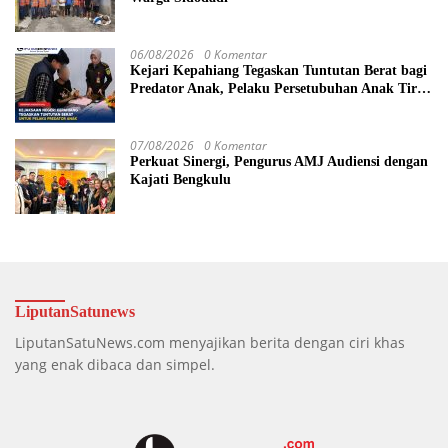
06/08/2026
0 Komentar
Kejari Kepahiang Tegaskan Tuntutan Berat bagi
Predator Anak, Pelaku Persetubuhan Anak Tiri
Dituntut 19 Tahun Penjara, Vonis Hakim 18
Tahun Penjara
07/08/2026
0 Komentar
Perkuat Sinergi, Pengurus AMJ Audiensi dengan
Kajati Bengkulu
LiputanSatunews
LiputanSatuNews.com menyajikan berita dengan ciri khas
yang enak dibaca dan simpel.