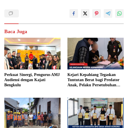
Baca Juga
Perkuat Sinergi, Pengurus AMJ
Kejari Kepahiang Tegaskan
Audiensi dengan Kajati
Tuntutan Berat bagi Predator
Bengkulu
Anak, Pelaku Persetubuhan
Anak Tiri Dituntut 19 Tahun
Penjara, Vonis Hakim 18 Tahun
Penjara