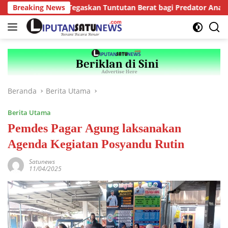
Langsung
 Kepahiang Tegaskan Tuntutan Berat bagi Predator Anak, Pelaku 
Breaking News
ke
konten
Beranda
Berita Utama
Berita Utama
Pemdes Pagar Agung laksanakan
Agenda Kegiatan Posyandu Rutin
Satunews
11/04/2025