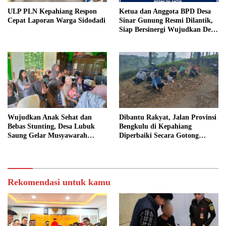
ULP PLN Kepahiang Respon
Ketua dan Anggota BPD Desa
Cepat Laporan Warga Sidodadi
Sinar Gunung Resmi Dilantik,
Siap Bersinergi Wujudkan Desa
yang Maju
Wujudkan Anak Sehat dan
Dibantu Rakyat, Jalan Provinsi
Bebas Stunting, Desa Lubuk
Bengkulu di Kepahiang
Saung Gelar Musyawarah
Diperbaiki Secara Gotong
Bersama
Royong
Rekomendasi untuk kamu