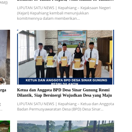
(AMJ)
Penjara
LIPUTAN SATU NEWS | Kepahiang – Kejaksaan Negeri
(Kejari) Kepahiang kembali menunjukkan
komitmennya dalam memberikan…
rga
Ketua dan Anggota BPD Desa Sinar Gunung Resmi
Dilantik, Siap Bersinergi Wujudkan Desa yang Maju
g
LIPUTAN SATU NEWS | Kepahiang – Ketua dan Anggota
W…
Badan Permusyawaratan Desa (BPD) Desa Sinar…