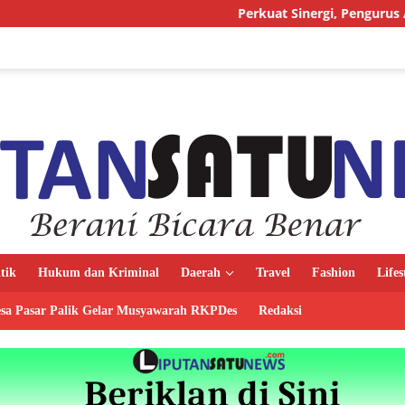
Perkuat Sinergi, Pengurus AMJ Audiensi deng
itik
Hukum dan Kriminal
Daerah
Travel
Fashion
Lifes
sa Pasar Palik Gelar Musyawarah RKPDes
Redaksi