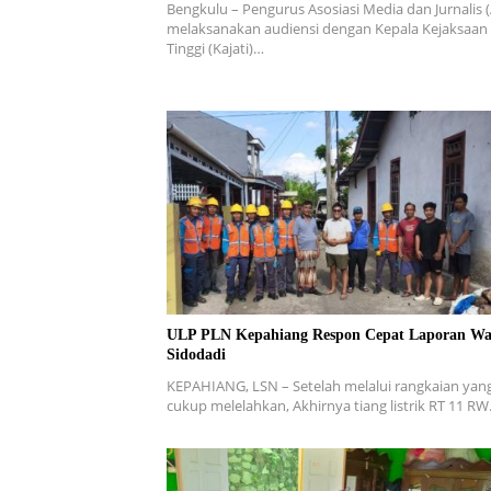
Bengkulu – Pengurus Asosiasi Media dan Jurnalis 
melaksanakan audiensi dengan Kepala Kejaksaan
Tinggi (Kajati)…
ULP PLN Kepahiang Respon Cepat Laporan Wa
Sidodadi
KEPAHIANG, LSN – Setelah melalui rangkaian yan
cukup melelahkan, Akhirnya tiang listrik RT 11 R