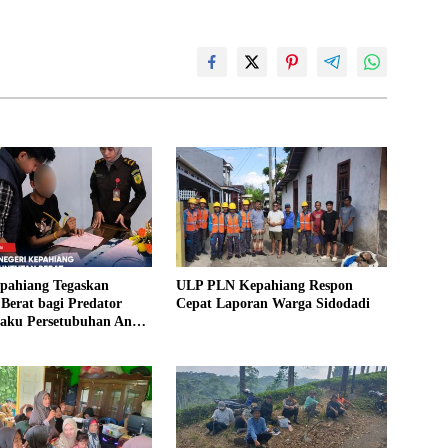
epahiang Tegaskan
ULP PLN Kepahiang Respon
Berat bagi Predator
Cepat Laporan Warga Sidodadi
laku Persetubuhan Anak
ntut 19 Tahun Penjara,
kim 18 Tahun Penjara