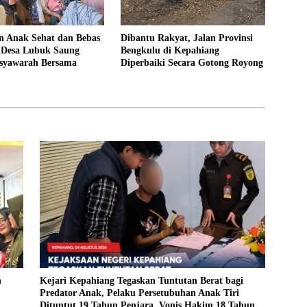
 Anak Sehat dan Bebas
Dibantu Rakyat, Jalan Provinsi
, Desa Lubuk Saung
Bengkulu di Kepahiang
syawarah Bersama
Diperbaiki Secara Gotong Royong
n
Kejari Kepahiang Tegaskan Tuntutan Berat bagi
Predator Anak, Pelaku Persetubuhan Anak Tiri
Dituntut 19 Tahun Penjara, Vonis Hakim 18 Tahun