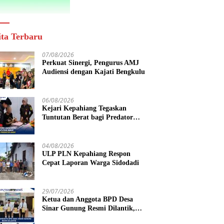
ita Terbaru
07/08/2026
Perkuat Sinergi, Pengurus AMJ
Audiensi dengan Kajati Bengkulu
06/08/2026
Kejari Kepahiang Tegaskan
Tuntutan Berat bagi Predator
Anak, Pelaku Persetubuhan Anak
Tiri Dituntut 19 Tahun Penjara,
Vonis Hakim 18 Tahun Penjara
04/08/2026
ULP PLN Kepahiang Respon
Cepat Laporan Warga Sidodadi
29/07/2026
Ketua dan Anggota BPD Desa
Sinar Gunung Resmi Dilantik,
Siap Bersinergi Wujudkan Desa