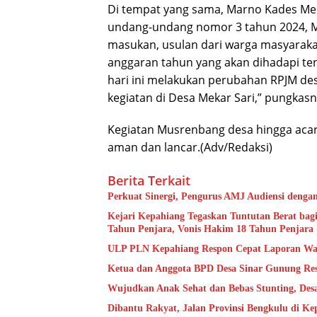
Di tempat yang sama, Marno Kades Me
undang-undang nomor 3 tahun 2024, M
masukan, usulan dari warga masyaraka
anggaran tahun yang akan dihadapi ten
hari ini melakukan perubahan RPJM de
kegiatan di Desa Mekar Sari,” pungkasn
Kegiatan Musrenbang desa hingga acara
aman dan lancar.(Adv/Redaksi)
Berita Terkait
Perkuat Sinergi, Pengurus AMJ Audiensi denga
Kejari Kepahiang Tegaskan Tuntutan Berat bagi
Tahun Penjara, Vonis Hakim 18 Tahun Penjara
ULP PLN Kepahiang Respon Cepat Laporan Wa
Ketua dan Anggota BPD Desa Sinar Gunung Res
Wujudkan Anak Sehat dan Bebas Stunting, De
Dibantu Rakyat, Jalan Provinsi Bengkulu di K