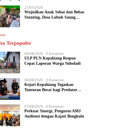
yang Maju
27/07/2026
Wujudkan Anak Sehat dan Bebas
Stunting, Desa Lubuk Saung
Gelar Musyawarah Bersama
ita Terpopuler
04/08/2026
0 Komentar
ULP PLN Kepahiang Respon
Cepat Laporan Warga Sidodadi
06/08/2026
0 Komentar
Kejari Kepahiang Tegaskan
Tuntutan Berat bagi Predator
Anak, Pelaku Persetubuhan Anak
Tiri Dituntut 19 Tahun Penjara,
Vonis Hakim 18 Tahun Penjara
07/08/2026
0 Komentar
Perkuat Sinergi, Pengurus AMJ
Audiensi dengan Kajati Bengkulu