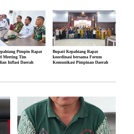
 Warga Bersatu
Lansia
epahiang Pimpin Rapat
Bupati Kepahiang Rapat
el Meeting Tim
koordinasi bersama Forum
ian Inflasi Daerah
Komunikasi Pimpinan Daerah