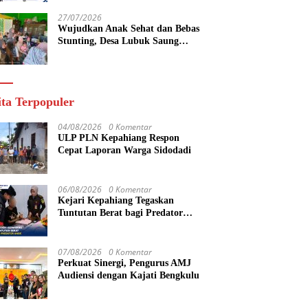
yang Maju
27/07/2026
Wujudkan Anak Sehat dan Bebas
Stunting, Desa Lubuk Saung
Gelar Musyawarah Bersama
ita Terpopuler
04/08/2026
0 Komentar
ULP PLN Kepahiang Respon
Cepat Laporan Warga Sidodadi
06/08/2026
0 Komentar
Kejari Kepahiang Tegaskan
Tuntutan Berat bagi Predator
Anak, Pelaku Persetubuhan Anak
Tiri Dituntut 19 Tahun Penjara,
Vonis Hakim 18 Tahun Penjara
07/08/2026
0 Komentar
Perkuat Sinergi, Pengurus AMJ
Audiensi dengan Kajati Bengkulu