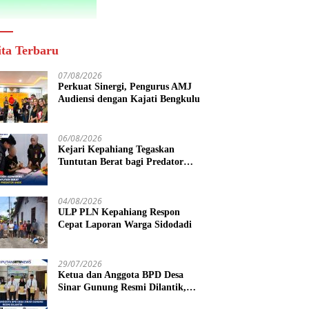
ita Terbaru
07/08/2026
Perkuat Sinergi, Pengurus AMJ
Audiensi dengan Kajati Bengkulu
06/08/2026
Kejari Kepahiang Tegaskan
Tuntutan Berat bagi Predator
Anak, Pelaku Persetubuhan Anak
Tiri Dituntut 19 Tahun Penjara,
Vonis Hakim 18 Tahun Penjara
04/08/2026
ULP PLN Kepahiang Respon
Cepat Laporan Warga Sidodadi
29/07/2026
Ketua dan Anggota BPD Desa
Sinar Gunung Resmi Dilantik,
Siap Bersinergi Wujudkan Desa