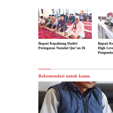
Pengurus
dan Ajak
Bupati Kepahiang Hadiri
Bupati K
Peringatan Nuzulul Qur’an Di
High Lev
Pengendal
Rekomendasi untuk kamu