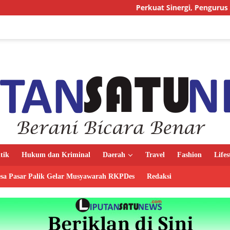
Perkuat Sinergi, Pengurus AMJ Audiensi den
itik
Hukum dan Kriminal
Daerah
Travel
Fashion
Lifes
sa Pasar Palik Gelar Musyawarah RKPDes
Redaksi