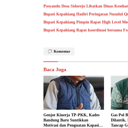
Posyandu Desa Sidorejo Libatkan Dinas Keseha
Bupati Kepahiang Hadiri Peringatan Nuzulul Q
Bupati Kepahiang Pimpin Rapat High Level Mee
Bupati Kepahiang Rapat koordinasi bersama 
Komentar
Baca Juga
Genjot Kinerja TP-PKK, Kades
Gas Pol B
Bandung Baru Suntikkan
Dilantik,
Motivasi dan Penguatan Kapasitas
Tancap G