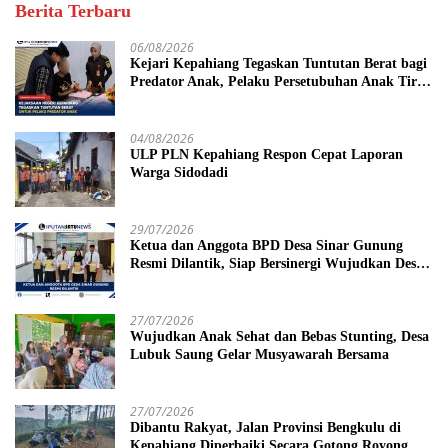
Berita Terbaru
06/08/2026
Kejari Kepahiang Tegaskan Tuntutan Berat bagi
Predator Anak, Pelaku Persetubuhan Anak Tiri
Dituntut 19 Tahun Penjara, Vonis Hakim 18
Tahun Penjara
04/08/2026
ULP PLN Kepahiang Respon Cepat Laporan
Warga Sidodadi
29/07/2026
Ketua dan Anggota BPD Desa Sinar Gunung
Resmi Dilantik, Siap Bersinergi Wujudkan Desa
yang Maju
27/07/2026
Wujudkan Anak Sehat dan Bebas Stunting, Desa
Lubuk Saung Gelar Musyawarah Bersama
27/07/2026
Dibantu Rakyat, Jalan Provinsi Bengkulu di
Kepahiang Diperbaiki Secara Gotong Royong