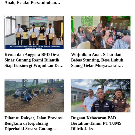
Anak, Pelaku Persetubuhan
Anak Tiri Dituntut 19 Tahun
Penjara, Vonis Hakim 18 Tahun
Penjara
Ketua dan Anggota BPD Desa
Wujudkan Anak Sehat dan
Sinar Gunung Resmi Dilantik,
Bebas Stunting, Desa Lubuk
Siap Bersinergi Wujudkan Desa
Saung Gelar Musyawarah
yang Maju
Bersama
Dibantu Rakyat, Jalan Provinsi
Dugaan Kebocoran PAD
Bengkulu di Kepahiang
Bertahun-Tahun PT TUMS
Diperbaiki Secara Gotong
Dilirik Jaksa
Royong