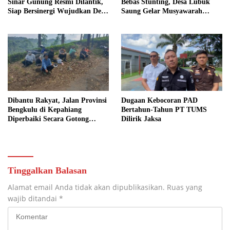
Sinar Gunung Resmi Dilantik,
Bebas Stunting, Desa Lubuk
Siap Bersinergi Wujudkan Desa
Saung Gelar Musyawarah
yang Maju
Bersama
Dibantu Rakyat, Jalan Provinsi
Dugaan Kebocoran PAD
Bengkulu di Kepahiang
Bertahun-Tahun PT TUMS
Diperbaiki Secara Gotong
Dilirik Jaksa
Royong
Tinggalkan Balasan
Alamat email Anda tidak akan dipublikasikan.
Ruas yang
wajib ditandai
*