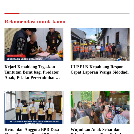
Rekomendasi untuk kamu
Kejari Kepahiang Tegaskan
ULP PLN Kepahiang Respon
Tuntutan Berat bagi Predator
Cepat Laporan Warga Sidodadi
Anak, Pelaku Persetubuhan
Anak Tiri Dituntut 19 Tahun
Penjara, Vonis Hakim 18 Tahun
Penjara
Ketua dan Anggota BPD Desa
Wujudkan Anak Sehat dan