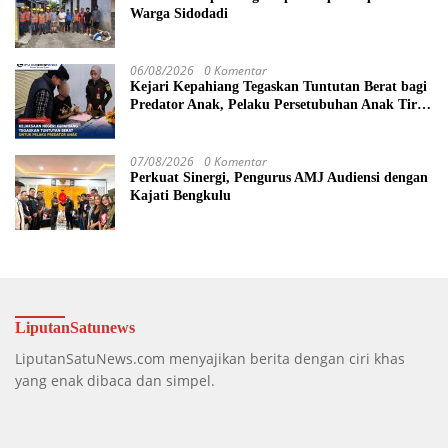
Warga Sidodadi
06/08/2026
0 Komentar
Kejari Kepahiang Tegaskan Tuntutan Berat bagi
Predator Anak, Pelaku Persetubuhan Anak Tiri
Dituntut 19 Tahun Penjara, Vonis Hakim 18
Tahun Penjara
07/08/2026
0 Komentar
Perkuat Sinergi, Pengurus AMJ Audiensi dengan
Kajati Bengkulu
LiputanSatunews
LiputanSatuNews.com menyajikan berita dengan ciri khas
yang enak dibaca dan simpel.