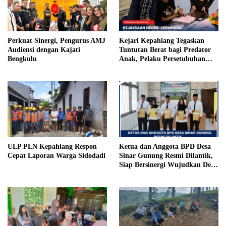
Perkuat Sinergi, Pengurus AMJ
Kejari Kepahiang Tegaskan
Audiensi dengan Kajati
Tuntutan Berat bagi Predator
Bengkulu
Anak, Pelaku Persetubuhan
Anak Tiri Dituntut 19 Tahun
Penjara, Vonis Hakim 18 Tahun
Penjara
ULP PLN Kepahiang Respon
Ketua dan Anggota BPD Desa
Cepat Laporan Warga Sidodadi
Sinar Gunung Resmi Dilantik,
Siap Bersinergi Wujudkan Desa
yang Maju