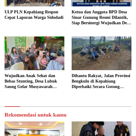
ULP PLN Kepahiang Respon
Ketua dan Anggota BPD Desa
Cepat Laporan Warga Sidodadi
Sinar Gunung Resmi Dilantik,
Siap Bersinergi Wujudkan Desa
yang Maju
Wujudkan Anak Sehat dan
Dibantu Rakyat, Jalan Provinsi
Bebas Stunting, Desa Lubuk
Bengkulu di Kepahiang
Saung Gelar Musyawarah
Diperbaiki Secara Gotong
Bersama
Royong
Rekomendasi untuk kamu