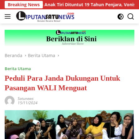
Langsung
ersetubuhan Anak Tiri Dituntut 19 Tahun Penjara, Vonis Hakim 1
Breaking News
ke
konten
Beranda
Berita Utama
Berita Utama
Peduli Para Janda Dukungan Untuk
Pasangan WALI Menguat
Satunews
15/11/2024