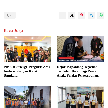
Baca Juga
Perkuat Sinergi, Pengurus AMJ
Kejari Kepahiang Tegaskan
Audiensi dengan Kajati
Tuntutan Berat bagi Predator
Bengkulu
Anak, Pelaku Persetubuhan
Anak Tiri Dituntut 19 Tahun
Penjara, Vonis Hakim 18 Tahun
Penjara