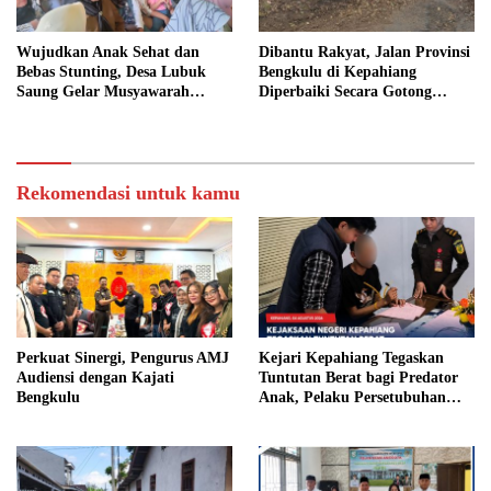
Wujudkan Anak Sehat dan
Dibantu Rakyat, Jalan Provinsi
Bebas Stunting, Desa Lubuk
Bengkulu di Kepahiang
Saung Gelar Musyawarah
Diperbaiki Secara Gotong
Bersama
Royong
Rekomendasi untuk kamu
Perkuat Sinergi, Pengurus AMJ
Kejari Kepahiang Tegaskan
Audiensi dengan Kajati
Tuntutan Berat bagi Predator
Bengkulu
Anak, Pelaku Persetubuhan
Anak Tiri Dituntut 19 Tahun
Penjara, Vonis Hakim 18 Tahun
Penjara