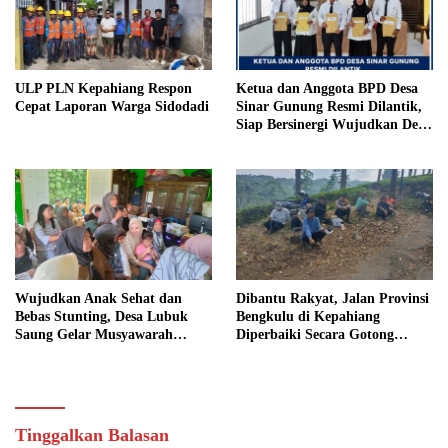
ULP PLN Kepahiang Respon
Ketua dan Anggota BPD Desa
Cepat Laporan Warga Sidodadi
Sinar Gunung Resmi Dilantik,
Siap Bersinergi Wujudkan Desa
yang Maju
Wujudkan Anak Sehat dan
Dibantu Rakyat, Jalan Provinsi
Bebas Stunting, Desa Lubuk
Bengkulu di Kepahiang
Saung Gelar Musyawarah
Diperbaiki Secara Gotong
Bersama
Royong
Tinggalkan Balasan