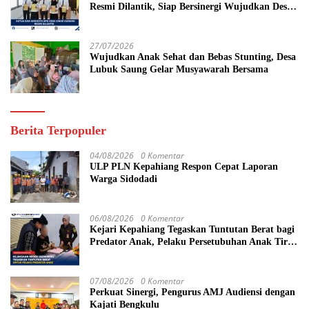
Resmi Dilantik, Siap Bersinergi Wujudkan Desa
yang Maju
27/07/2026
Wujudkan Anak Sehat dan Bebas Stunting, Desa
Lubuk Saung Gelar Musyawarah Bersama
Berita Terpopuler
04/08/2026
0 Komentar
ULP PLN Kepahiang Respon Cepat Laporan
Warga Sidodadi
06/08/2026
0 Komentar
Kejari Kepahiang Tegaskan Tuntutan Berat bagi
Predator Anak, Pelaku Persetubuhan Anak Tiri
Dituntut 19 Tahun Penjara, Vonis Hakim 18
Tahun Penjara
07/08/2026
0 Komentar
Perkuat Sinergi, Pengurus AMJ Audiensi dengan
Kajati Bengkulu