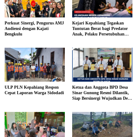
Perkuat Sinergi, Pengurus AMJ
Kejari Kepahiang Tegaskan
Audiensi dengan Kajati
Tuntutan Berat bagi Predator
Bengkulu
Anak, Pelaku Persetubuhan
Anak Tiri Dituntut 19 Tahun
Penjara, Vonis Hakim 18 Tahun
Penjara
ULP PLN Kepahiang Respon
Ketua dan Anggota BPD Desa
Cepat Laporan Warga Sidodadi
Sinar Gunung Resmi Dilantik,
Siap Bersinergi Wujudkan Desa
yang Maju