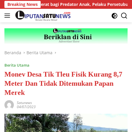
Langsung
 Tuntutan Berat bagi Predator Anak, Pelaku Persetubuhan Anak T
Breaking News
ke
konten
Beranda
Berita Utama
Berita Utama
Monev Desa Tik Tleu Fisik Kurang 8,7
Meter Dan Tidak Ditemukan Papan
Merek
Satunews
04/07/2023