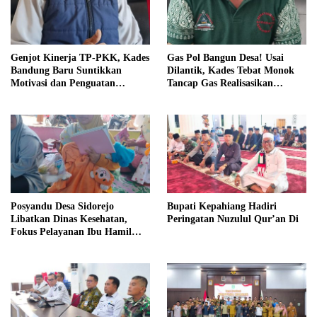
Genjot Kinerja TP-PKK, Kades
Gas Pol Bangun Desa! Usai
Bandung Baru Suntikkan
Dilantik, Kades Tebat Monok
Motivasi dan Penguatan
Tancap Gas Realisasikan
Kapasitas Pengurus
Program dan Ajak Warga
Bersatu
Posyandu Desa Sidorejo
Bupati Kepahiang Hadiri
Libatkan Dinas Kesehatan,
Peringatan Nuzulul Qur’an Di
Fokus Pelayanan Ibu Hamil
hingga Lansia