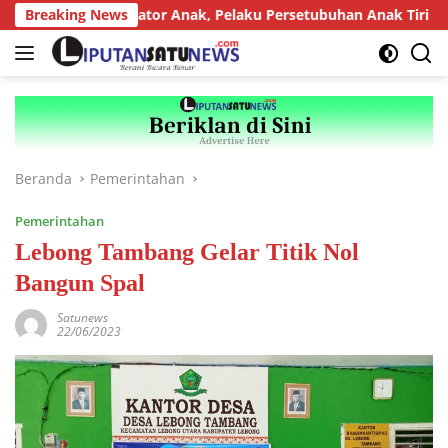
Langsung
 bagi Predator Anak, Pelaku Persetubuhan Anak Tiri Dituntut 19
Breaking News
ke
konten
Beranda
Pemerintahan
Pemerintahan
Lebong Tambang Gelar Titik Nol
Bangun Spal
Satunews
22/06/2023