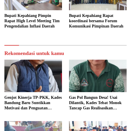
Bupati Kepahiang Pimpin
Bupati Kepahiang Rapat
Rapat High Level Meeting Tim
koordinasi bersama Forum
Pengendalian Inflasi Daerah
Komunikasi Pimpinan Daerah
Rekomendasi untuk kamu
Genjot Kinerja TP-PKK, Kades
Gas Pol Bangun Desa! Usai
Bandung Baru Suntikkan
Dilantik, Kades Tebat Monok
Motivasi dan Penguatan
Tancap Gas Realisasikan
Kapasitas Pengurus
Program dan Ajak Warga
Bersatu