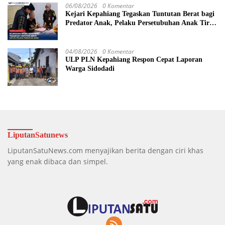
06/08/2026
0 Komentar
Kejari Kepahiang Tegaskan Tuntutan Berat bagi
Predator Anak, Pelaku Persetubuhan Anak Tiri
Dituntut 19 Tahun Penjara, Vonis Hakim 18
Tahun Penjara
04/08/2026
0 Komentar
ULP PLN Kepahiang Respon Cepat Laporan
Warga Sidodadi
LiputanSatunews
LiputanSatuNews.com menyajikan berita dengan ciri khas
yang enak dibaca dan simpel.