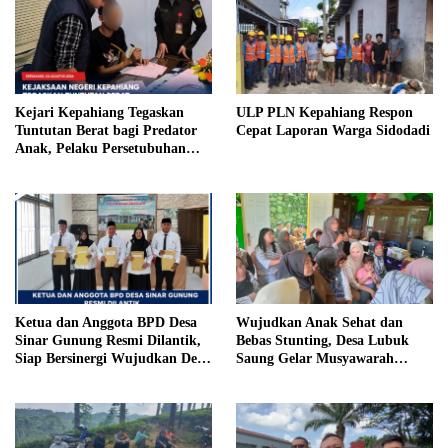
Kejari Kepahiang Tegaskan
ULP PLN Kepahiang Respon
Tuntutan Berat bagi Predator
Cepat Laporan Warga Sidodadi
Anak, Pelaku Persetubuhan
Anak Tiri Dituntut 19 Tahun
Penjara, Vonis Hakim 18 Tahun
Penjara
Ketua dan Anggota BPD Desa
Wujudkan Anak Sehat dan
Sinar Gunung Resmi Dilantik,
Bebas Stunting, Desa Lubuk
Siap Bersinergi Wujudkan Desa
Saung Gelar Musyawarah
yang Maju
Bersama