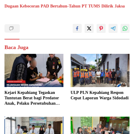
Dugaan Kebocoran PAD Bertahun-Tahun PT TUMS Dilirik Jaksa
Baca Juga
Kejari Kepahiang Tegaskan
ULP PLN Kepahiang Respon
Tuntutan Berat bagi Predator
Cepat Laporan Warga Sidodadi
Anak, Pelaku Persetubuhan
Anak Tiri Dituntut 19 Tahun
Penjara, Vonis Hakim 18 Tahun
Penjara