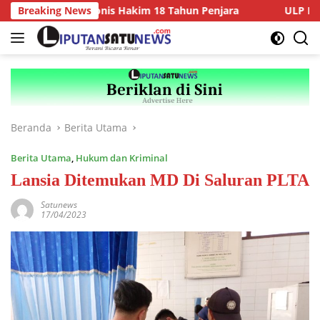
Langsung
 Penjara, Vonis Hakim 18 Tahun Penjara
Breaking News
ULP PLN Kepahi
ke
konten
Beranda
Berita Utama
Berita Utama
,
Hukum dan Kriminal
Lansia Ditemukan MD Di Saluran PLTA
Satunews
17/04/2023