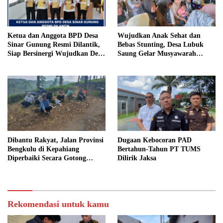
Ketua dan Anggota BPD Desa
Wujudkan Anak Sehat dan
Sinar Gunung Resmi Dilantik,
Bebas Stunting, Desa Lubuk
Siap Bersinergi Wujudkan Desa
Saung Gelar Musyawarah
yang Maju
Bersama
Dibantu Rakyat, Jalan Provinsi
Dugaan Kebocoran PAD
Bengkulu di Kepahiang
Bertahun-Tahun PT TUMS
Diperbaiki Secara Gotong
Dilirik Jaksa
Royong
Rekomendasi untuk kamu