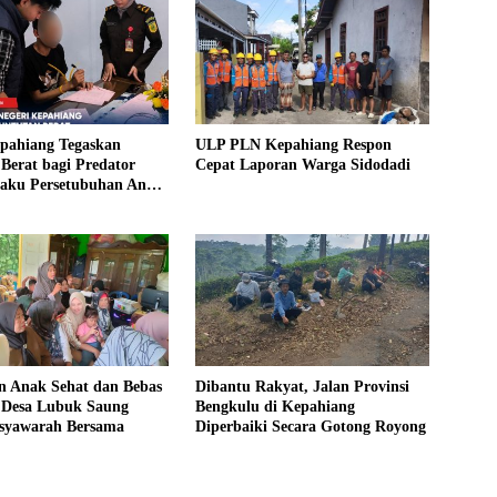
epahiang Tegaskan
ULP PLN Kepahiang Respon
Berat bagi Predator
Cepat Laporan Warga Sidodadi
laku Persetubuhan Anak
ntut 19 Tahun Penjara,
kim 18 Tahun Penjara
 Anak Sehat dan Bebas
Dibantu Rakyat, Jalan Provinsi
, Desa Lubuk Saung
Bengkulu di Kepahiang
syawarah Bersama
Diperbaiki Secara Gotong Royong