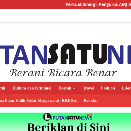
Perkuat Sinergi, Pengurus AMJ Audiensi dengan K
itik
Hukum dan Kriminal
Daerah
Travel
Fashion
Lifes
sa Pasar Palik Gelar Musyawarah RKPDes
Redaksi