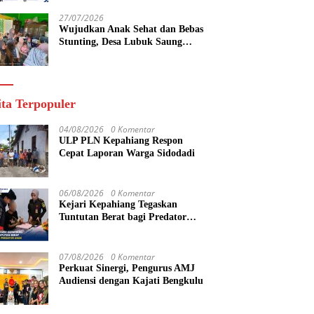
yang Maju
27/07/2026
Wujudkan Anak Sehat dan Bebas
Stunting, Desa Lubuk Saung
Gelar Musyawarah Bersama
ita Terpopuler
04/08/2026
0 Komentar
ULP PLN Kepahiang Respon
Cepat Laporan Warga Sidodadi
06/08/2026
0 Komentar
Kejari Kepahiang Tegaskan
Tuntutan Berat bagi Predator
Anak, Pelaku Persetubuhan Anak
Tiri Dituntut 19 Tahun Penjara,
Vonis Hakim 18 Tahun Penjara
07/08/2026
0 Komentar
Perkuat Sinergi, Pengurus AMJ
Audiensi dengan Kajati Bengkulu