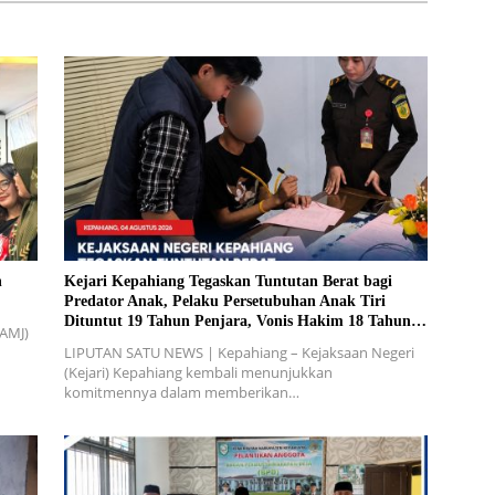
n
Kejari Kepahiang Tegaskan Tuntutan Berat bagi
Predator Anak, Pelaku Persetubuhan Anak Tiri
Dituntut 19 Tahun Penjara, Vonis Hakim 18 Tahun
(AMJ)
Penjara
LIPUTAN SATU NEWS | Kepahiang – Kejaksaan Negeri
(Kejari) Kepahiang kembali menunjukkan
komitmennya dalam memberikan…