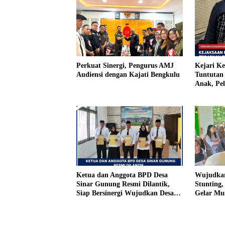
Perkuat Sinergi, Pengurus AMJ
Kejari K
Audiensi dengan Kajati Bengkulu
Tuntutan 
Anak, Pe
Tiri Ditu
Vonis Ha
Ketua dan Anggota BPD Desa
Wujudkan
Sinar Gunung Resmi Dilantik,
Stunting
Siap Bersinergi Wujudkan Desa
Gelar Mu
yang Maju