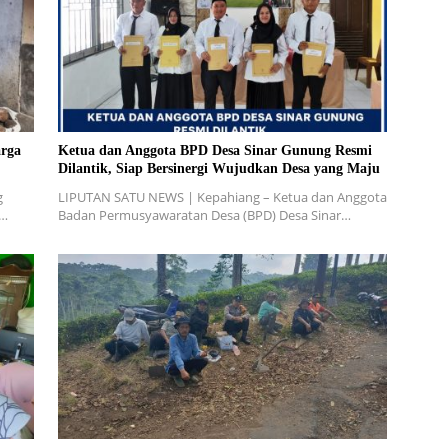
rga
Ketua dan Anggota BPD Desa Sinar Gunung Resmi
Dilantik, Siap Bersinergi Wujudkan Desa yang Maju
g
LIPUTAN SATU NEWS | Kepahiang – Ketua dan Anggota
W…
Badan Permusyawaratan Desa (BPD) Desa Sinar…