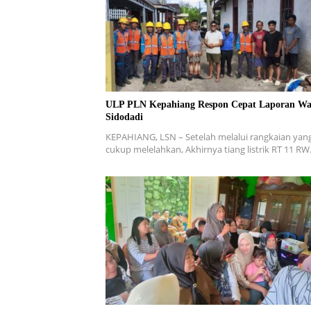
ULP PLN Kepahiang Respon Cepat Laporan Wa
Sidodadi
KEPAHIANG, LSN – Setelah melalui rangkaian yan
cukup melelahkan, Akhirnya tiang listrik RT 11 R