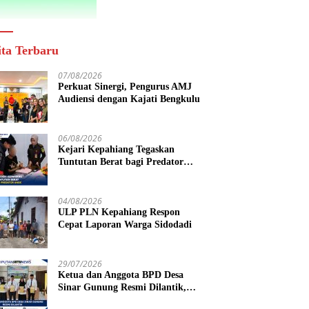
ita Terbaru
07/08/2026
Perkuat Sinergi, Pengurus AMJ
Audiensi dengan Kajati Bengkulu
06/08/2026
Kejari Kepahiang Tegaskan
Tuntutan Berat bagi Predator
Anak, Pelaku Persetubuhan Anak
Tiri Dituntut 19 Tahun Penjara,
Vonis Hakim 18 Tahun Penjara
04/08/2026
ULP PLN Kepahiang Respon
Cepat Laporan Warga Sidodadi
29/07/2026
Ketua dan Anggota BPD Desa
Sinar Gunung Resmi Dilantik,
Siap Bersinergi Wujudkan Desa