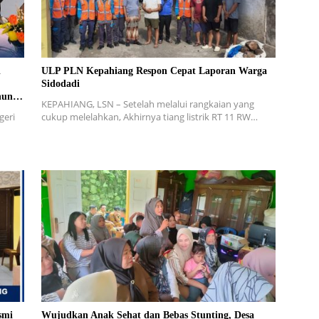
i
ULP PLN Kepahiang Respon Cepat Laporan Warga
Sidodadi
hun
KEPAHIANG, LSN – Setelah melalui rangkaian yang
geri
cukup melelahkan, Akhirnya tiang listrik RT 11 RW…
smi
Wujudkan Anak Sehat dan Bebas Stunting, Desa