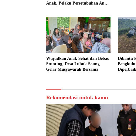
Anak, Pelaku Persetubuhan Anak
Tiri Dituntut 19 Tahun Penjara,
Vonis Hakim 18 Tahun Penjara
Wujudkan Anak Sehat dan Bebas
Dibantu R
Stunting, Desa Lubuk Saung
Bengkulu
Gelar Musyawarah Bersama
Diperbai
Rekomendasi untuk kamu