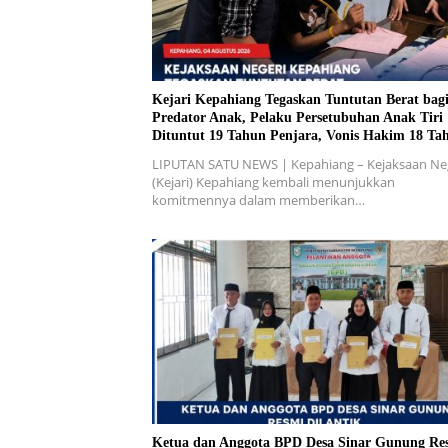
Kejari Kepahiang Tegaskan Tuntutan Berat bag
Predator Anak, Pelaku Persetubuhan Anak Tiri
Dituntut 19 Tahun Penjara, Vonis Hakim 18 Ta
Penjara
LIPUTAN SATU NEWS | Kepahiang – Kejaksaan Ne
(Kejari) Kepahiang kembali menunjukkan
komitmennya dalam memberikan…
Ketua dan Anggota BPD Desa Sinar Gunung Re