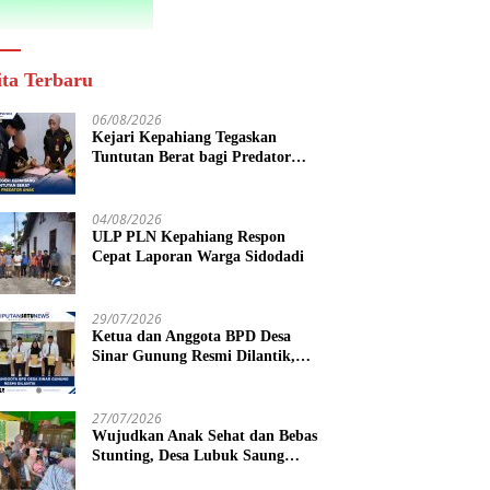
ita Terbaru
06/08/2026
Kejari Kepahiang Tegaskan
Tuntutan Berat bagi Predator
Anak, Pelaku Persetubuhan Anak
Tiri Dituntut 19 Tahun Penjara,
Vonis Hakim 18 Tahun Penjara
04/08/2026
ULP PLN Kepahiang Respon
Cepat Laporan Warga Sidodadi
29/07/2026
Ketua dan Anggota BPD Desa
Sinar Gunung Resmi Dilantik,
Siap Bersinergi Wujudkan Desa
yang Maju
27/07/2026
Wujudkan Anak Sehat dan Bebas
Stunting, Desa Lubuk Saung
Gelar Musyawarah Bersama