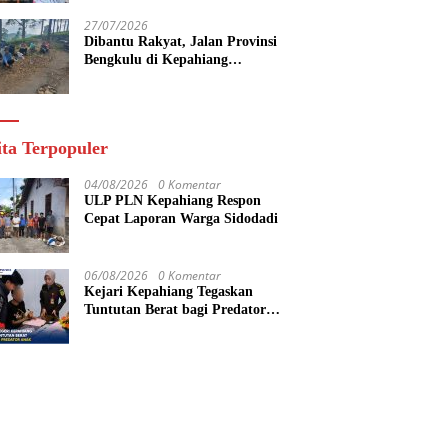
27/07/2026
Dibantu Rakyat, Jalan Provinsi
Bengkulu di Kepahiang
Diperbaiki Secara Gotong Royong
ita Terpopuler
04/08/2026
0 Komentar
ULP PLN Kepahiang Respon
Cepat Laporan Warga Sidodadi
06/08/2026
0 Komentar
Kejari Kepahiang Tegaskan
Tuntutan Berat bagi Predator
Anak, Pelaku Persetubuhan Anak
Tiri Dituntut 19 Tahun Penjara,
Vonis Hakim 18 Tahun Penjara