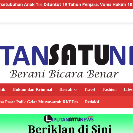
ri Dituntut 19 Tahun Penjara, Vonis Hakim 18 Tahun Penjara
itik
Hukum dan Kriminal
Daerah
Travel
Fashion
Lifes
sa Pasar Palik Gelar Musyawarah RKPDes
Redaksi