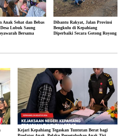
 Anak Sehat dan Bebas
Dibantu Rakyat, Jalan Provinsi
, Desa Lubuk Saung
Bengkulu di Kepahiang
syawarah Bersama
Diperbaiki Secara Gotong Royong
n
Kejari Kepahiang Tegaskan Tuntutan Berat bagi
Predator Anak, Pelaku Persetubuhan Anak Tiri