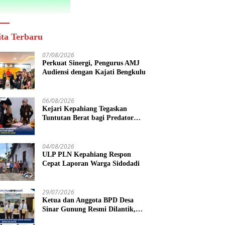
ita Terbaru
07/08/2026
Perkuat Sinergi, Pengurus AMJ
Audiensi dengan Kajati Bengkulu
06/08/2026
Kejari Kepahiang Tegaskan
Tuntutan Berat bagi Predator
Anak, Pelaku Persetubuhan Anak
Tiri Dituntut 19 Tahun Penjara,
Vonis Hakim 18 Tahun Penjara
04/08/2026
ULP PLN Kepahiang Respon
Cepat Laporan Warga Sidodadi
29/07/2026
Ketua dan Anggota BPD Desa
Sinar Gunung Resmi Dilantik,
Siap Bersinergi Wujudkan Desa