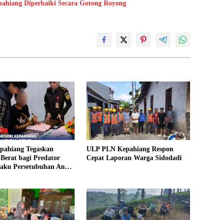
epahiang Diperbaiki Secara Gotong Royong
epahiang Tegaskan
ULP PLN Kepahiang Respon
Berat bagi Predator
Cepat Laporan Warga Sidodadi
laku Persetubuhan Anak
ntut 19 Tahun Penjara,
kim 18 Tahun Penjara