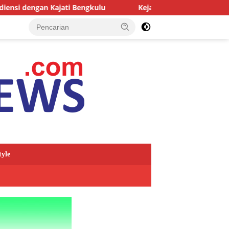
i Bengkulu
Kejari Kepahiang Tegaskan Tuntutan Berat ba
tyle