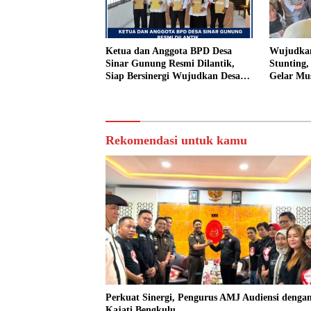
Ketua dan Anggota BPD Desa
Wujudkan
Sinar Gunung Resmi Dilantik,
Stunting
Siap Bersinergi Wujudkan Desa
Gelar Mu
yang Maju
Rekomendasi untuk kamu
Perkuat Sinergi, Pengurus AMJ Audiensi denga
Kajati Bengkulu