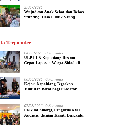
yang Maju
27/07/2026
Wujudkan Anak Sehat dan Bebas
Stunting, Desa Lubuk Saung
Gelar Musyawarah Bersama
ita Terpopuler
04/08/2026
0 Komentar
ULP PLN Kepahiang Respon
Cepat Laporan Warga Sidodadi
06/08/2026
0 Komentar
Kejari Kepahiang Tegaskan
Tuntutan Berat bagi Predator
Anak, Pelaku Persetubuhan Anak
Tiri Dituntut 19 Tahun Penjara,
Vonis Hakim 18 Tahun Penjara
07/08/2026
0 Komentar
Perkuat Sinergi, Pengurus AMJ
Audiensi dengan Kajati Bengkulu