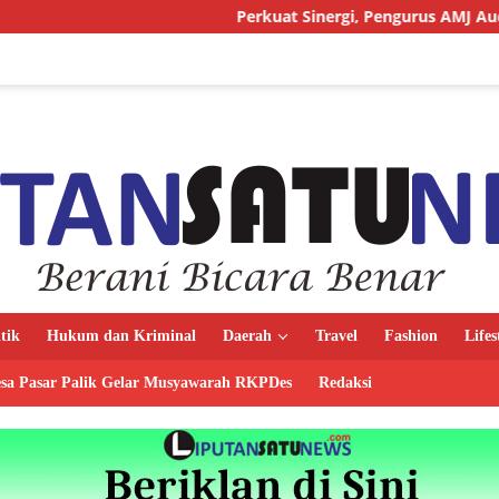
Perkuat Sinergi, Pengurus AMJ Audiensi dengan Kajat
itik
Hukum dan Kriminal
Daerah
Travel
Fashion
Lifes
sa Pasar Palik Gelar Musyawarah RKPDes
Redaksi