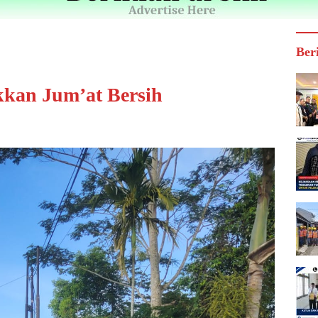
Ber
kan Jum’at Bersih