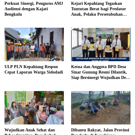
Perkuat Sinergi, Pengurus AMJ
Kejari Kepahiang Tegaskan
Audiensi dengan Kajati
Tuntutan Berat bagi Predator
Bengkulu
Anak, Pelaku Persetubuhan
Anak Tiri Dituntut 19 Tahun
Penjara, Vonis Hakim 18 Tahun
Penjara
ULP PLN Kepahiang Respon
Ketua dan Anggota BPD Desa
Cepat Laporan Warga Sidodadi
Sinar Gunung Resmi Dilantik,
Siap Bersinergi Wujudkan Desa
yang Maju
Wujudkan Anak Sehat dan
Dibantu Rakyat, Jalan Provinsi