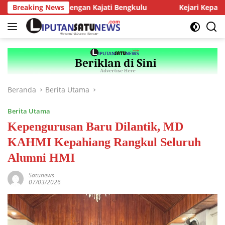
Langsung
Audiensi dengan Kajati Bengkulu
Breaking News
Kejari Kepahiang Tegas
ke
konten
Beranda
Berita Utama
Berita Utama
Kepengurusan Baru Dilantik, MD
KAHMI Kepahiang Rangkul Seluruh
Alumni HMI
Satunews
07/03/2026