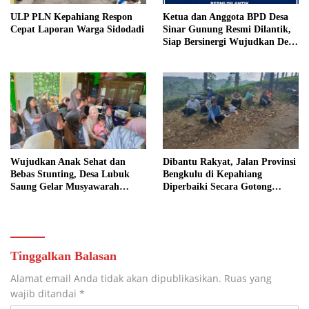
ULP PLN Kepahiang Respon
Ketua dan Anggota BPD Desa
Cepat Laporan Warga Sidodadi
Sinar Gunung Resmi Dilantik,
Siap Bersinergi Wujudkan Desa
yang Maju
Wujudkan Anak Sehat dan
Dibantu Rakyat, Jalan Provinsi
Bebas Stunting, Desa Lubuk
Bengkulu di Kepahiang
Saung Gelar Musyawarah
Diperbaiki Secara Gotong
Bersama
Royong
Tinggalkan Balasan
Alamat email Anda tidak akan dipublikasikan.
Ruas yang
wajib ditandai
*