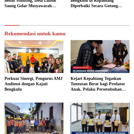
Bebas Stunting, Desa Lubuk
Bengkulu di Kepahiang
Saung Gelar Musyawarah
Diperbaiki Secara Gotong
Bersama
Royong
Rekomendasi untuk kamu
Perkuat Sinergi, Pengurus AMJ
Kejari Kepahiang Tegaskan
Audiensi dengan Kajati
Tuntutan Berat bagi Predator
Bengkulu
Anak, Pelaku Persetubuhan
Anak Tiri Dituntut 19 Tahun
Penjara, Vonis Hakim 18 Tahun
Penjara