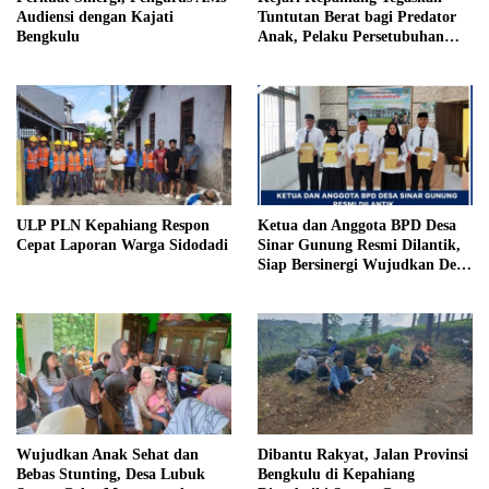
Audiensi dengan Kajati
Tuntutan Berat bagi Predator
Bengkulu
Anak, Pelaku Persetubuhan
Anak Tiri Dituntut 19 Tahun
Penjara, Vonis Hakim 18 Tahun
Penjara
ULP PLN Kepahiang Respon
Ketua dan Anggota BPD Desa
Cepat Laporan Warga Sidodadi
Sinar Gunung Resmi Dilantik,
Siap Bersinergi Wujudkan Desa
yang Maju
Wujudkan Anak Sehat dan
Dibantu Rakyat, Jalan Provinsi
Bebas Stunting, Desa Lubuk
Bengkulu di Kepahiang