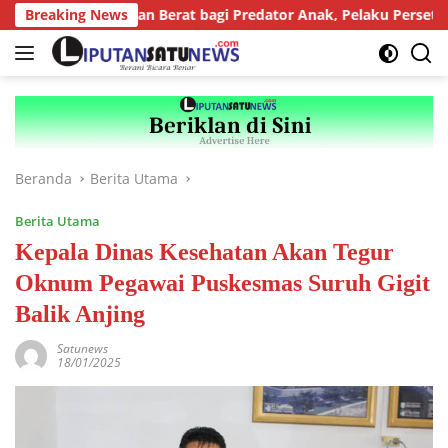
Langsung
skan Tuntutan Berat bagi Predator Anak, Pelaku Persetubuhan An
Breaking News
ke
konten
Beranda
Berita Utama
Berita Utama
Kepala Dinas Kesehatan Akan Tegur
Oknum Pegawai Puskesmas Suruh Gigit
Balik Anjing
Satunews
18/01/2025