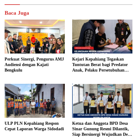
Baca Juga
Perkuat Sinergi, Pengurus AMJ
Kejari Kepahiang Tegaskan
Audiensi dengan Kajati
Tuntutan Berat bagi Predator
Bengkulu
Anak, Pelaku Persetubuhan
Anak Tiri Dituntut 19 Tahun
Penjara, Vonis Hakim 18 Tahun
Penjara
ULP PLN Kepahiang Respon
Ketua dan Anggota BPD Desa
Cepat Laporan Warga Sidodadi
Sinar Gunung Resmi Dilantik,
Siap Bersinergi Wujudkan Desa