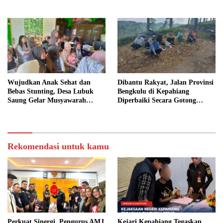
yang Maju
Wujudkan Anak Sehat dan
Dibantu Rakyat, Jalan Provinsi
Bebas Stunting, Desa Lubuk
Bengkulu di Kepahiang
Saung Gelar Musyawarah
Diperbaiki Secara Gotong
Bersama
Royong
Rekomendasi untuk kamu
Perkuat Sinergi, Pengurus AMJ
Kejari Kepahiang Tegaskan