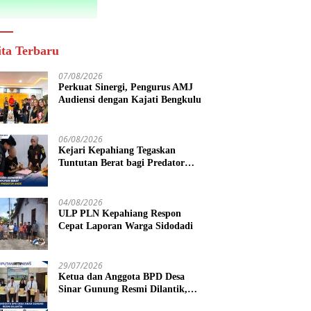
ita Terbaru
07/08/2026
Perkuat Sinergi, Pengurus AMJ
Audiensi dengan Kajati Bengkulu
06/08/2026
Kejari Kepahiang Tegaskan
Tuntutan Berat bagi Predator
Anak, Pelaku Persetubuhan Anak
Tiri Dituntut 19 Tahun Penjara,
Vonis Hakim 18 Tahun Penjara
04/08/2026
ULP PLN Kepahiang Respon
Cepat Laporan Warga Sidodadi
29/07/2026
Ketua dan Anggota BPD Desa
Sinar Gunung Resmi Dilantik,
Siap Bersinergi Wujudkan Desa