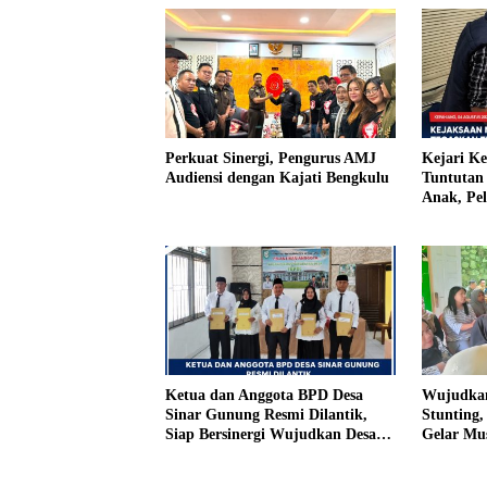
Perkuat Sinergi, Pengurus AMJ
Kejari K
Audiensi dengan Kajati Bengkulu
Tuntutan 
Anak, Pe
Tiri Ditu
Vonis Ha
Ketua dan Anggota BPD Desa
Wujudkan
Sinar Gunung Resmi Dilantik,
Stunting
Siap Bersinergi Wujudkan Desa
Gelar Mu
yang Maju