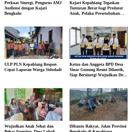
Perkuat Sinergi, Pengurus AMJ
Kejari Kepahiang Tegaskan
Audiensi dengan Kajati
Tuntutan Berat bagi Predator
Bengkulu
Anak, Pelaku Persetubuhan
Anak Tiri Dituntut 19 Tahun
Penjara, Vonis Hakim 18 Tahun
Penjara
ULP PLN Kepahiang Respon
Ketua dan Anggota BPD Desa
Cepat Laporan Warga Sidodadi
Sinar Gunung Resmi Dilantik,
Siap Bersinergi Wujudkan Desa
yang Maju
Wujudkan Anak Sehat dan
Dibantu Rakyat, Jalan Provinsi
Bebas Stunting, Desa Lubuk
Bengkulu di Kepahiang