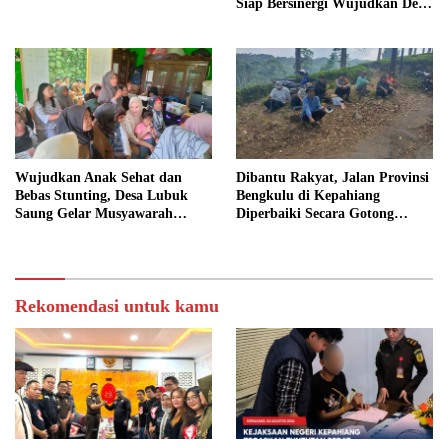
Siap Bersinergi Wujudkan Desa
yang Maju
Wujudkan Anak Sehat dan
Dibantu Rakyat, Jalan Provinsi
Bebas Stunting, Desa Lubuk
Bengkulu di Kepahiang
Saung Gelar Musyawarah
Diperbaiki Secara Gotong
Bersama
Royong
Rekomendasi untuk kamu