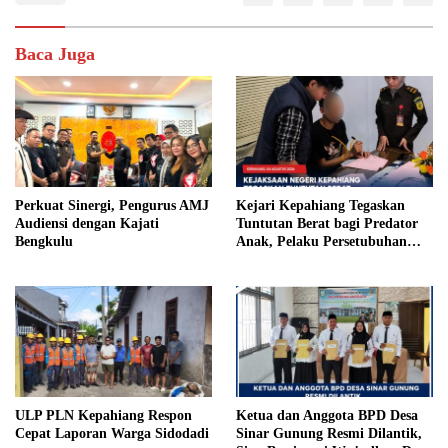
Baca Juga
Perkuat Sinergi, Pengurus AMJ
Kejari Kepahiang Tegaskan
Audiensi dengan Kajati
Tuntutan Berat bagi Predator
Bengkulu
Anak, Pelaku Persetubuhan
Anak Tiri Dituntut 19 Tahun
Penjara, Vonis Hakim 18 Tahun
Penjara
ULP PLN Kepahiang Respon
Ketua dan Anggota BPD Desa
Cepat Laporan Warga Sidodadi
Sinar Gunung Resmi Dilantik,