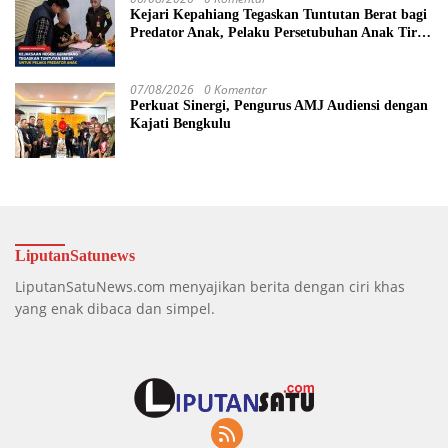
Kejari Kepahiang Tegaskan Tuntutan Berat bagi
Predator Anak, Pelaku Persetubuhan Anak Tiri
Dituntut 19 Tahun Penjara, Vonis Hakim 18
Tahun Penjara
07/08/2026
0 Komentar
Perkuat Sinergi, Pengurus AMJ Audiensi dengan
Kajati Bengkulu
LiputanSatunews
LiputanSatuNews.com menyajikan berita dengan ciri khas
yang enak dibaca dan simpel.