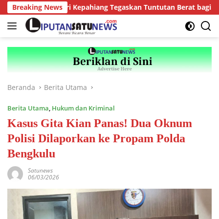
Langsung
Breaking News
Kejari Kepahiang Tegaskan Tuntutan Berat bagi Predator A
ke
konten
Beranda
Berita Utama
Berita Utama
,
Hukum dan Kriminal
Kasus Gita Kian Panas! Dua Oknum
Polisi Dilaporkan ke Propam Polda
Bengkulu
Satunews
06/03/2026