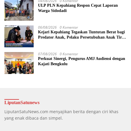
04/08/2026
0 Komentar
ULP PLN Kepahiang Respon Cepat Laporan
Warga Sidodadi
06/08/2026
0 Komentar
Kejari Kepahiang Tegaskan Tuntutan Berat bagi
Predator Anak, Pelaku Persetubuhan Anak Tiri
Dituntut 19 Tahun Penjara, Vonis Hakim 18
Tahun Penjara
07/08/2026
0 Komentar
Perkuat Sinergi, Pengurus AMJ Audiensi dengan
Kajati Bengkulu
LiputanSatunews
LiputanSatuNews.com menyajikan berita dengan ciri khas
yang enak dibaca dan simpel.