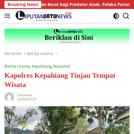
Langsung
skan Tuntutan Berat bagi Predator Anak, Pelaku Persetubuhan A
Breaking News
ke
konten
Beranda
Berita Utama
Berita Utama
,
Kepahiang
,
Nasional
Kapolres Kepahiang Tinjau Tempat
Wisata
Satunews
14/04/2024