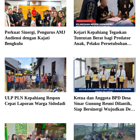
Perkuat Sinergi, Pengurus AMJ
Kejari Kepahiang Tegaskan
Audiensi dengan Kajati
Tuntutan Berat bagi Predator
Bengkulu
Anak, Pelaku Persetubuhan
Anak Tiri Dituntut 19 Tahun
Penjara, Vonis Hakim 18 Tahun
Penjara
ULP PLN Kepahiang Respon
Ketua dan Anggota BPD Desa
Cepat Laporan Warga Sidodadi
Sinar Gunung Resmi Dilantik,
Siap Bersinergi Wujudkan Desa
yang Maju