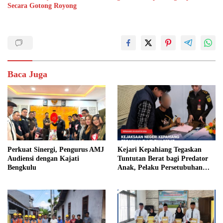
Secara Gotong Royong
Baca Juga
Perkuat Sinergi, Pengurus AMJ
Kejari Kepahiang Tegaskan
Audiensi dengan Kajati
Tuntutan Berat bagi Predator
Bengkulu
Anak, Pelaku Persetubuhan
Anak Tiri Dituntut 19 Tahun
Penjara, Vonis Hakim 18 Tahun
Penjara