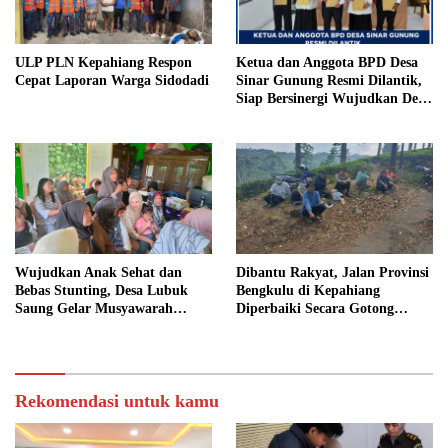
ULP PLN Kepahiang Respon
Ketua dan Anggota BPD Desa
Cepat Laporan Warga Sidodadi
Sinar Gunung Resmi Dilantik,
Siap Bersinergi Wujudkan Desa
yang Maju
Wujudkan Anak Sehat dan
Dibantu Rakyat, Jalan Provinsi
Bebas Stunting, Desa Lubuk
Bengkulu di Kepahiang
Saung Gelar Musyawarah
Diperbaiki Secara Gotong
Bersama
Royong
Rekomendasi untuk kamu