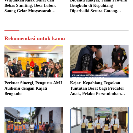
Wujudkan Anak Sehat dan
Dibantu Rakyat, Jalan Provinsi
Bebas Stunting, Desa Lubuk
Bengkulu di Kepahiang
Saung Gelar Musyawarah
Diperbaiki Secara Gotong
Bersama
Royong
Rekomendasi untuk kamu
Perkuat Sinergi, Pengurus AMJ
Kejari Kepahiang Tegaskan
Audiensi dengan Kajati
Tuntutan Berat bagi Predator
Bengkulu
Anak, Pelaku Persetubuhan
Anak Tiri Dituntut 19 Tahun
Penjara, Vonis Hakim 18 Tahun
Penjara