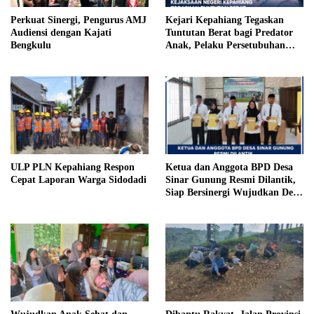
Perkuat Sinergi, Pengurus AMJ
Kejari Kepahiang Tegaskan
Audiensi dengan Kajati
Tuntutan Berat bagi Predator
Bengkulu
Anak, Pelaku Persetubuhan
Anak Tiri Dituntut 19 Tahun
Penjara, Vonis Hakim 18 Tahun
Penjara
ULP PLN Kepahiang Respon
Ketua dan Anggota BPD Desa
Cepat Laporan Warga Sidodadi
Sinar Gunung Resmi Dilantik,
Siap Bersinergi Wujudkan Desa
yang Maju