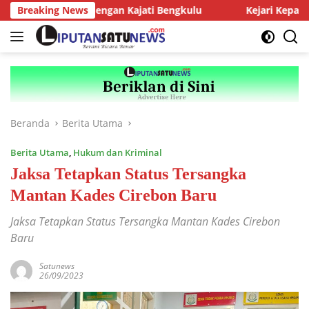
Langsung
J Audiensi dengan Kajati Bengkulu
Breaking News
Kejari Kepahiang Teg
ke
konten
Beranda
Berita Utama
Berita Utama
,
Hukum dan Kriminal
Jaksa Tetapkan Status Tersangka
Mantan Kades Cirebon Baru
Jaksa Tetapkan Status Tersangka Mantan Kades Cirebon
Baru
Satunews
26/09/2023