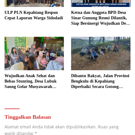
ULP PLN Kepahiang Respon
Ketua dan Anggota BPD Desa
Cepat Laporan Warga Sidodadi
Sinar Gunung Resmi Dilantik,
Siap Bersinergi Wujudkan Desa
yang Maju
Wujudkan Anak Sehat dan
Dibantu Rakyat, Jalan Provinsi
Bebas Stunting, Desa Lubuk
Bengkulu di Kepahiang
Saung Gelar Musyawarah
Diperbaiki Secara Gotong
Bersama
Royong
Tinggalkan Balasan
Alamat email Anda tidak akan dipublikasikan.
Ruas yang
wajib ditandai
*