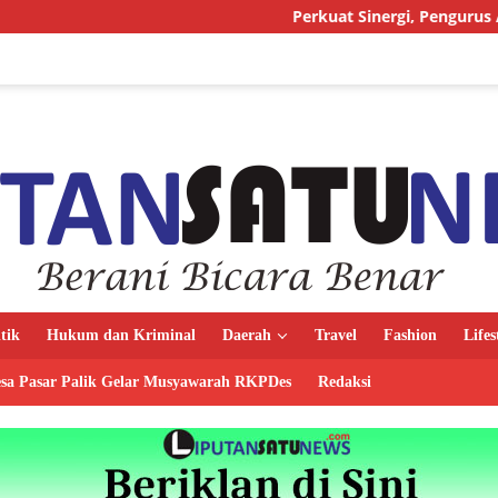
Perkuat Sinergi, Pengurus AMJ Audiensi den
itik
Hukum dan Kriminal
Daerah
Travel
Fashion
Lifes
sa Pasar Palik Gelar Musyawarah RKPDes
Redaksi