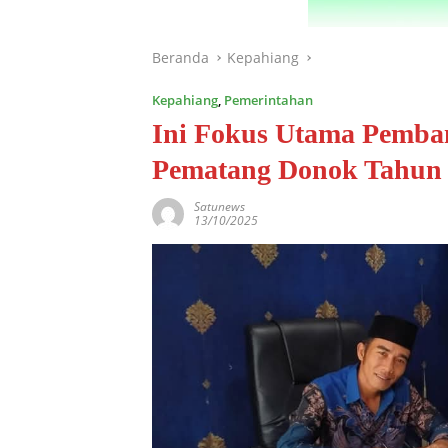
Beranda
Kepahiang
Kepahiang
,
Pemerintahan
Ini Fokus Utama Pemba
Pematang Donok Tahun
Satunews
13/10/2025