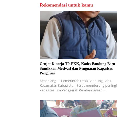
Rekomendasi untuk kamu
Genjot Kinerja TP-PKK, Kades Bandung Baru
Suntikkan Motivasi dan Penguatan Kapasitas
Pengurus
Kepahiang — Pemerintah Desa Bandung Baru,
Kecamatan Kabawetan, terus mendorong pening
kapasitas Tim Penggerak Pemberdayaan…