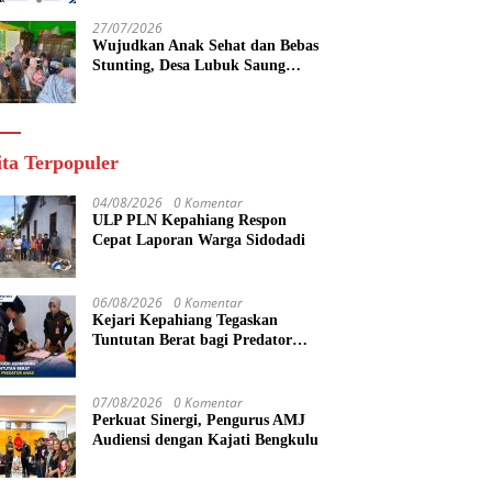
yang Maju
27/07/2026
Wujudkan Anak Sehat dan Bebas
Stunting, Desa Lubuk Saung
Gelar Musyawarah Bersama
ita Terpopuler
04/08/2026
0 Komentar
ULP PLN Kepahiang Respon
Cepat Laporan Warga Sidodadi
06/08/2026
0 Komentar
Kejari Kepahiang Tegaskan
Tuntutan Berat bagi Predator
Anak, Pelaku Persetubuhan Anak
Tiri Dituntut 19 Tahun Penjara,
Vonis Hakim 18 Tahun Penjara
07/08/2026
0 Komentar
Perkuat Sinergi, Pengurus AMJ
Audiensi dengan Kajati Bengkulu