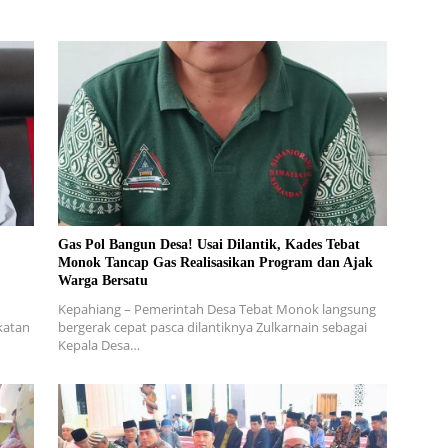
Gas Pol Bangun Desa! Usai Dilantik, Kades Tebat
Monok Tancap Gas Realisasikan Program dan Ajak
Warga Bersatu
Kepahiang – Pemerintah Desa Tebat Monok langsung
katan
bergerak cepat pasca dilantiknya Zulkarnain sebagai
Kepala Desa…