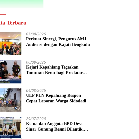
ita Terbaru
07/08/2026
Perkuat Sinergi, Pengurus AMJ
Audiensi dengan Kajati Bengkulu
06/08/2026
Kejari Kepahiang Tegaskan
Tuntutan Berat bagi Predator
Anak, Pelaku Persetubuhan Anak
Tiri Dituntut 19 Tahun Penjara,
Vonis Hakim 18 Tahun Penjara
04/08/2026
ULP PLN Kepahiang Respon
Cepat Laporan Warga Sidodadi
29/07/2026
Ketua dan Anggota BPD Desa
Sinar Gunung Resmi Dilantik,
Siap Bersinergi Wujudkan Desa