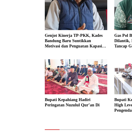
Genjot Kinerja TP-PKK, Kades
Gas Pol B
Bandung Baru Suntikkan
Dilantik,
Motivasi dan Penguatan Kapasitas
Tancap G
Pengurus
dan Ajak
Bupati Kepahiang Hadiri
Bupati K
Peringatan Nuzulul Qur’an Di
High Lev
Pengendal