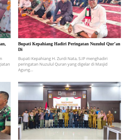
an,
Bupati Kepahiang Hadiri Peringatan Nuzulul Qur’an
Di
an
Bupati Kepahiang H. Zurdi Nata, S.IP menghadiri
iatan
peringatan Nuzulul Quran yang digelar di Masjid
Agung…