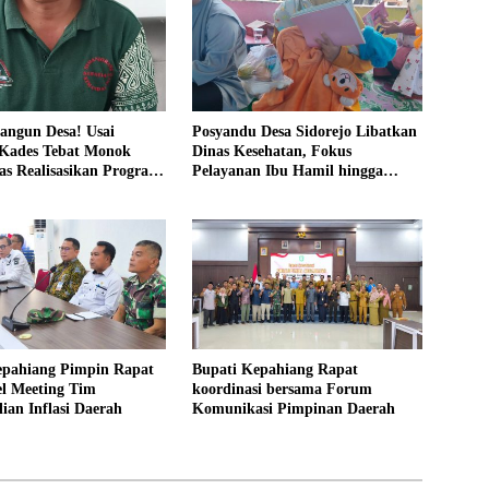
angun Desa! Usai
Posyandu Desa Sidorejo Libatkan
 Kades Tebat Monok
Dinas Kesehatan, Fokus
as Realisasikan Program
Pelayanan Ibu Hamil hingga
 Warga Bersatu
Lansia
epahiang Pimpin Rapat
Bupati Kepahiang Rapat
el Meeting Tim
koordinasi bersama Forum
ian Inflasi Daerah
Komunikasi Pimpinan Daerah