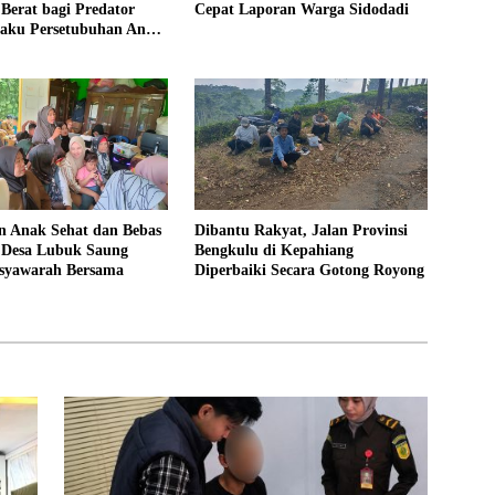
Berat bagi Predator
Cepat Laporan Warga Sidodadi
laku Persetubuhan Anak
ntut 19 Tahun Penjara,
kim 18 Tahun Penjara
 Anak Sehat dan Bebas
Dibantu Rakyat, Jalan Provinsi
, Desa Lubuk Saung
Bengkulu di Kepahiang
syawarah Bersama
Diperbaiki Secara Gotong Royong