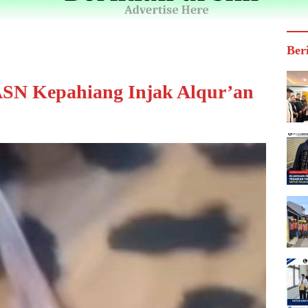
Ber
SN Kepahiang Injak Alqur’an