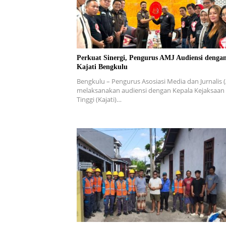
Perkuat Sinergi, Pengurus AMJ Audiensi denga
Kajati Bengkulu
Bengkulu – Pengurus Asosiasi Media dan Jurnalis 
melaksanakan audiensi dengan Kepala Kejaksaan
Tinggi (Kajati)…