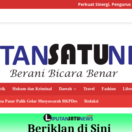
Perkuat Sinergi, Pengurus AMJ Audiensi 
itik
Hukum dan Kriminal
Daerah
Travel
Fashion
Lifes
sa Pasar Palik Gelar Musyawarah RKPDes
Redaksi