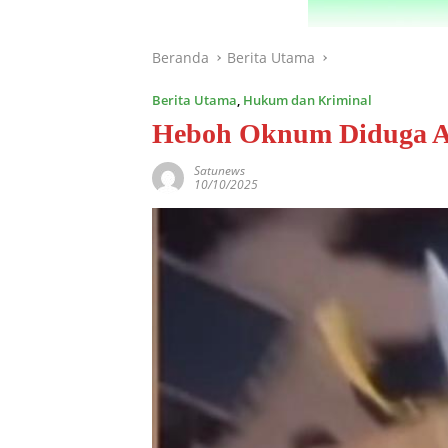
Beranda
Berita Utama
Berita Utama
,
Hukum dan Kriminal
Heboh Oknum Diduga A
Satunews
10/10/2025