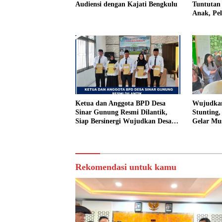
Audiensi dengan Kajati Bengkulu
Tuntutan 
Anak, Pe
Tiri Ditu
Vonis Ha
Ketua dan Anggota BPD Desa
Wujudkan
Sinar Gunung Resmi Dilantik,
Stunting
Siap Bersinergi Wujudkan Desa
Gelar Mu
yang Maju
Rekomendasi untuk kamu