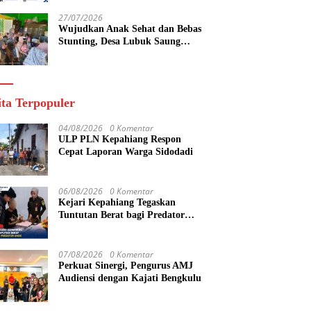
yang Maju
27/07/2026
Wujudkan Anak Sehat dan Bebas
Stunting, Desa Lubuk Saung
Gelar Musyawarah Bersama
ita Terpopuler
04/08/2026
0 Komentar
ULP PLN Kepahiang Respon
Cepat Laporan Warga Sidodadi
06/08/2026
0 Komentar
Kejari Kepahiang Tegaskan
Tuntutan Berat bagi Predator
Anak, Pelaku Persetubuhan Anak
Tiri Dituntut 19 Tahun Penjara,
Vonis Hakim 18 Tahun Penjara
07/08/2026
0 Komentar
Perkuat Sinergi, Pengurus AMJ
Audiensi dengan Kajati Bengkulu