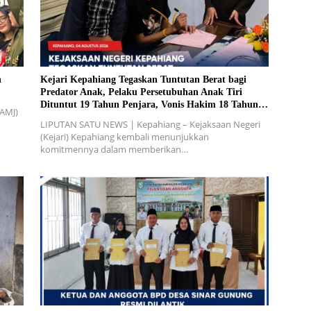
n
Kejari Kepahiang Tegaskan Tuntutan Berat bagi
Predator Anak, Pelaku Persetubuhan Anak Tiri
Dituntut 19 Tahun Penjara, Vonis Hakim 18 Tahun
(AMJ)
Penjara
LIPUTAN SATU NEWS | Kepahiang – Kejaksaan Negeri
(Kejari) Kepahiang kembali menunjukkan
komitmennya dalam memberikan…