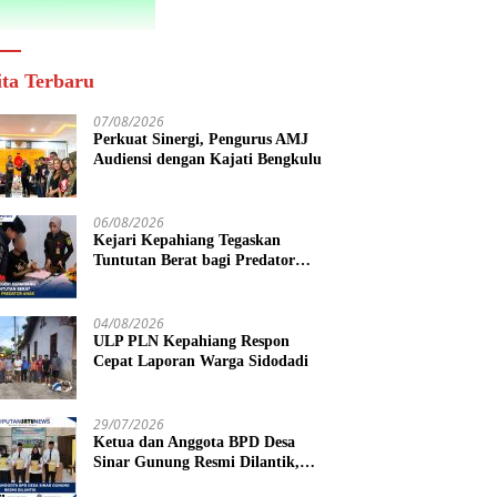
ita Terbaru
07/08/2026
Perkuat Sinergi, Pengurus AMJ
Audiensi dengan Kajati Bengkulu
06/08/2026
Kejari Kepahiang Tegaskan
Tuntutan Berat bagi Predator
Anak, Pelaku Persetubuhan Anak
Tiri Dituntut 19 Tahun Penjara,
Vonis Hakim 18 Tahun Penjara
04/08/2026
ULP PLN Kepahiang Respon
Cepat Laporan Warga Sidodadi
29/07/2026
Ketua dan Anggota BPD Desa
Sinar Gunung Resmi Dilantik,
Siap Bersinergi Wujudkan Desa