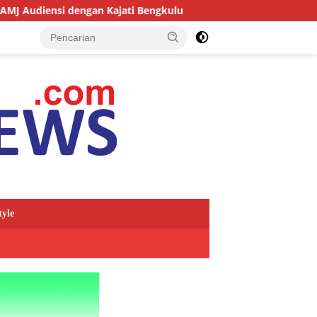
dengan Kajati Bengkulu
Kejari Kepahiang Tegaskan Tuntu
tyle