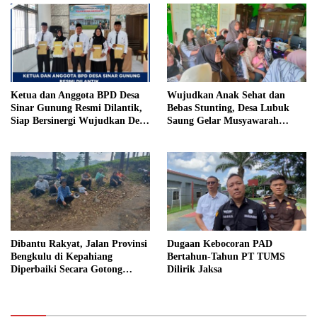
Penjara
Ketua dan Anggota BPD Desa
Wujudkan Anak Sehat dan
Sinar Gunung Resmi Dilantik,
Bebas Stunting, Desa Lubuk
Siap Bersinergi Wujudkan Desa
Saung Gelar Musyawarah
yang Maju
Bersama
Dibantu Rakyat, Jalan Provinsi
Dugaan Kebocoran PAD
Bengkulu di Kepahiang
Bertahun-Tahun PT TUMS
Diperbaiki Secara Gotong
Dilirik Jaksa
Royong