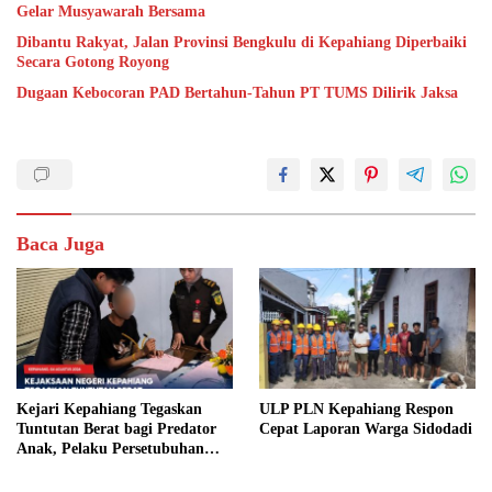
Gelar Musyawarah Bersama
Dibantu Rakyat, Jalan Provinsi Bengkulu di Kepahiang Diperbaiki
Secara Gotong Royong
Dugaan Kebocoran PAD Bertahun-Tahun PT TUMS Dilirik Jaksa
Baca Juga
Kejari Kepahiang Tegaskan
ULP PLN Kepahiang Respon
Tuntutan Berat bagi Predator
Cepat Laporan Warga Sidodadi
Anak, Pelaku Persetubuhan
Anak Tiri Dituntut 19 Tahun
Penjara, Vonis Hakim 18 Tahun