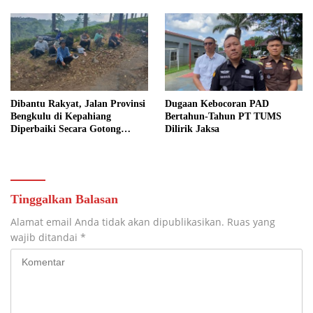
Dibantu Rakyat, Jalan Provinsi
Dugaan Kebocoran PAD
Bengkulu di Kepahiang
Bertahun-Tahun PT TUMS
Diperbaiki Secara Gotong
Dilirik Jaksa
Royong
Tinggalkan Balasan
Alamat email Anda tidak akan dipublikasikan.
Ruas yang
wajib ditandai
*