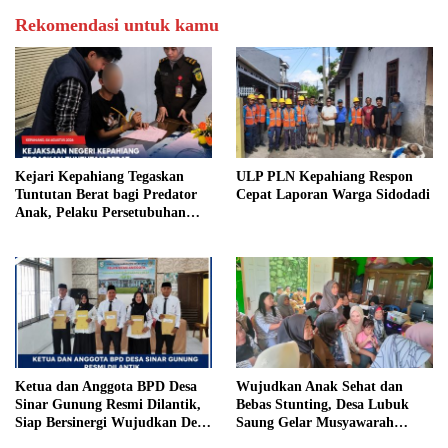
Rekomendasi untuk kamu
Kejari Kepahiang Tegaskan
ULP PLN Kepahiang Respon
Tuntutan Berat bagi Predator
Cepat Laporan Warga Sidodadi
Anak, Pelaku Persetubuhan
Anak Tiri Dituntut 19 Tahun
Penjara, Vonis Hakim 18 Tahun
Penjara
Ketua dan Anggota BPD Desa
Wujudkan Anak Sehat dan
Sinar Gunung Resmi Dilantik,
Bebas Stunting, Desa Lubuk
Siap Bersinergi Wujudkan Desa
Saung Gelar Musyawarah
yang Maju
Bersama