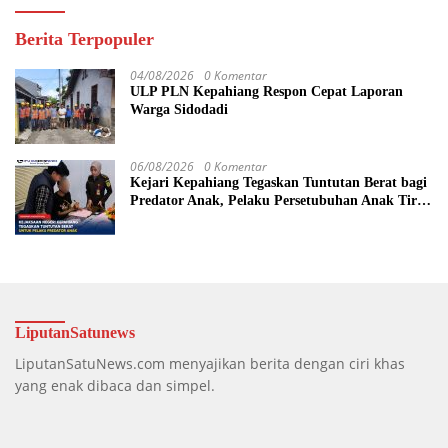
Berita Terpopuler
04/08/2026
0 Komentar
ULP PLN Kepahiang Respon Cepat Laporan
Warga Sidodadi
06/08/2026
0 Komentar
Kejari Kepahiang Tegaskan Tuntutan Berat bagi
Predator Anak, Pelaku Persetubuhan Anak Tiri
Dituntut 19 Tahun Penjara, Vonis Hakim 18
Tahun Penjara
LiputanSatunews
LiputanSatuNews.com menyajikan berita dengan ciri khas
yang enak dibaca dan simpel.