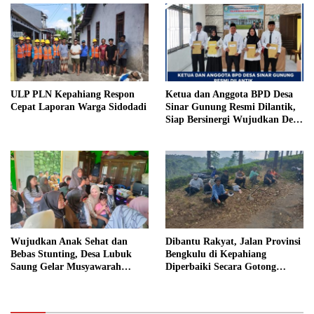
Penjara
ULP PLN Kepahiang Respon
Ketua dan Anggota BPD Desa
Cepat Laporan Warga Sidodadi
Sinar Gunung Resmi Dilantik,
Siap Bersinergi Wujudkan Desa
yang Maju
Wujudkan Anak Sehat dan
Dibantu Rakyat, Jalan Provinsi
Bebas Stunting, Desa Lubuk
Bengkulu di Kepahiang
Saung Gelar Musyawarah
Diperbaiki Secara Gotong
Bersama
Royong