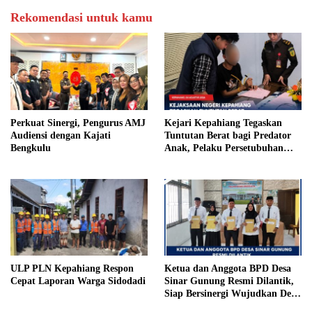
Rekomendasi untuk kamu
Perkuat Sinergi, Pengurus AMJ
Kejari Kepahiang Tegaskan
Audiensi dengan Kajati
Tuntutan Berat bagi Predator
Bengkulu
Anak, Pelaku Persetubuhan
Anak Tiri Dituntut 19 Tahun
Penjara, Vonis Hakim 18 Tahun
Penjara
ULP PLN Kepahiang Respon
Ketua dan Anggota BPD Desa
Cepat Laporan Warga Sidodadi
Sinar Gunung Resmi Dilantik,
Siap Bersinergi Wujudkan Desa
yang Maju