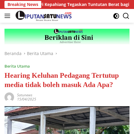
Langsung
Breaking News
Kejari Kepahiang Tegaskan Tuntutan Berat bagi Predato
ke
konten
Beranda
Berita Utama
Berita Utama
Hearing Keluhan Pedagang Tertutup
media tidak boleh masuk Ada Apa?
Satunews
15/04/2025