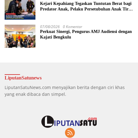
Kejari Kepahiang Tegaskan Tuntutan Berat bagi
Predator Anak, Pelaku Persetubuhan Anak Tiri
Dituntut 19 Tahun Penjara, Vonis Hakim 18
Tahun Penjara
07/08/2026
0 Komentar
Perkuat Sinergi, Pengurus AMJ Audiensi dengan
Kajati Bengkulu
LiputanSatunews
LiputanSatuNews.com menyajikan berita dengan ciri khas
yang enak dibaca dan simpel.