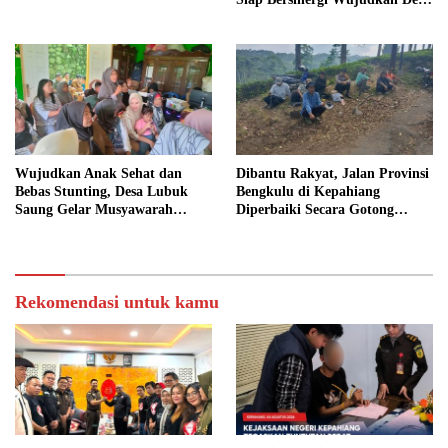
yang Maju
Wujudkan Anak Sehat dan
Dibantu Rakyat, Jalan Provinsi
Bebas Stunting, Desa Lubuk
Bengkulu di Kepahiang
Saung Gelar Musyawarah
Diperbaiki Secara Gotong
Bersama
Royong
Rekomendasi untuk kamu