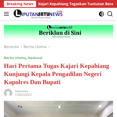
Langsung
lu
Breaking News
Kejari Kepahiang Tegaskan Tuntutan Berat bagi Preda
ke
konten
Beranda
Berita Utama
Berita Utama
,
Nasional
Hari Pertama Tugas Kajari Kepahiang
Kunjungi Kepala Pengadilan Negeri
Kapolres Dan Bupati
Satunews
13/02/2023