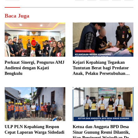
Baca Juga
Perkuat Sinergi, Pengurus AMJ
Kejari Kepahiang Tegaskan
Audiensi dengan Kajati
Tuntutan Berat bagi Predator
Bengkulu
Anak, Pelaku Persetubuhan
Anak Tiri Dituntut 19 Tahun
Penjara, Vonis Hakim 18 Tahun
Penjara
ULP PLN Kepahiang Respon
Ketua dan Anggota BPD Desa
Cepat Laporan Warga Sidodadi
Sinar Gunung Resmi Dilantik,
Siap Bersinergi Wujudkan Desa