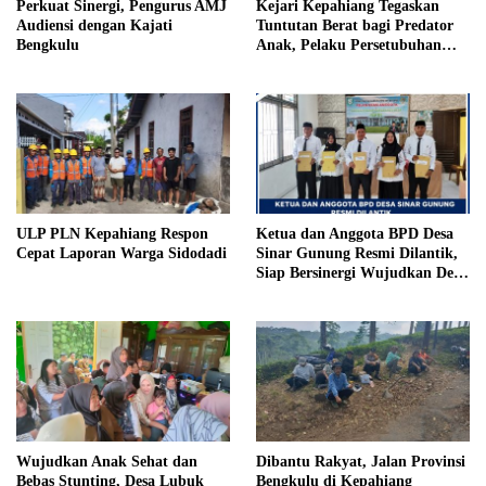
Perkuat Sinergi, Pengurus AMJ
Kejari Kepahiang Tegaskan
Audiensi dengan Kajati
Tuntutan Berat bagi Predator
Bengkulu
Anak, Pelaku Persetubuhan
Anak Tiri Dituntut 19 Tahun
Penjara, Vonis Hakim 18 Tahun
Penjara
ULP PLN Kepahiang Respon
Ketua dan Anggota BPD Desa
Cepat Laporan Warga Sidodadi
Sinar Gunung Resmi Dilantik,
Siap Bersinergi Wujudkan Desa
yang Maju
Wujudkan Anak Sehat dan
Dibantu Rakyat, Jalan Provinsi
Bebas Stunting, Desa Lubuk
Bengkulu di Kepahiang