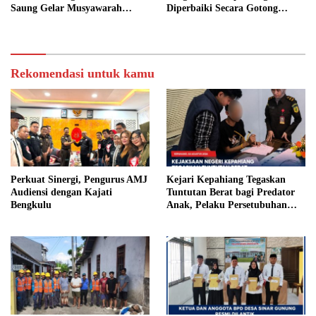
Saung Gelar Musyawarah
Diperbaiki Secara Gotong
Bersama
Royong
Rekomendasi untuk kamu
Perkuat Sinergi, Pengurus AMJ
Kejari Kepahiang Tegaskan
Audiensi dengan Kajati
Tuntutan Berat bagi Predator
Bengkulu
Anak, Pelaku Persetubuhan
Anak Tiri Dituntut 19 Tahun
Penjara, Vonis Hakim 18 Tahun
Penjara