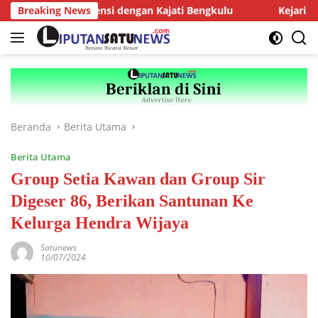
Langsung
rus AMJ Audiensi dengan Kajati Bengkulu
Breaking News
Kejari Kepahia
ke
konten
Beranda
Berita Utama
Berita Utama
Group Setia Kawan dan Group Sir
Digeser 86, Berikan Santunan Ke
Kelurga Hendra Wijaya
Satunews
10/07/2024