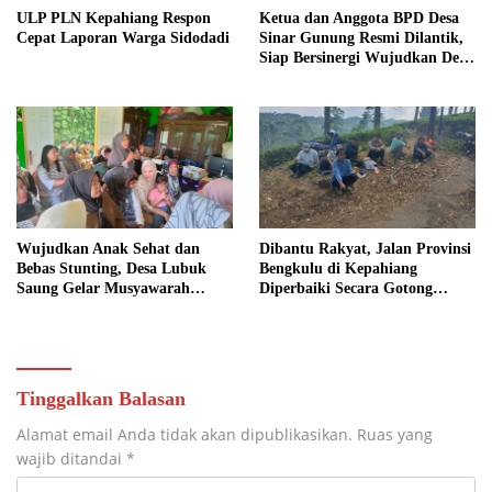
ULP PLN Kepahiang Respon
Ketua dan Anggota BPD Desa
Cepat Laporan Warga Sidodadi
Sinar Gunung Resmi Dilantik,
Siap Bersinergi Wujudkan Desa
yang Maju
Wujudkan Anak Sehat dan
Dibantu Rakyat, Jalan Provinsi
Bebas Stunting, Desa Lubuk
Bengkulu di Kepahiang
Saung Gelar Musyawarah
Diperbaiki Secara Gotong
Bersama
Royong
Tinggalkan Balasan
Alamat email Anda tidak akan dipublikasikan.
Ruas yang
wajib ditandai
*