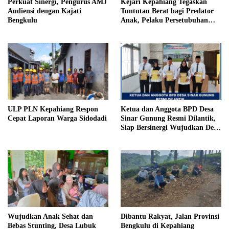
Perkuat Sinergi, Pengurus AMJ
Kejari Kepahiang Tegaskan
Audiensi dengan Kajati
Tuntutan Berat bagi Predator
Bengkulu
Anak, Pelaku Persetubuhan
Anak Tiri Dituntut 19 Tahun
Penjara, Vonis Hakim 18 Tahun
Penjara
ULP PLN Kepahiang Respon
Ketua dan Anggota BPD Desa
Cepat Laporan Warga Sidodadi
Sinar Gunung Resmi Dilantik,
Siap Bersinergi Wujudkan Desa
yang Maju
Wujudkan Anak Sehat dan
Dibantu Rakyat, Jalan Provinsi
Bebas Stunting, Desa Lubuk
Bengkulu di Kepahiang