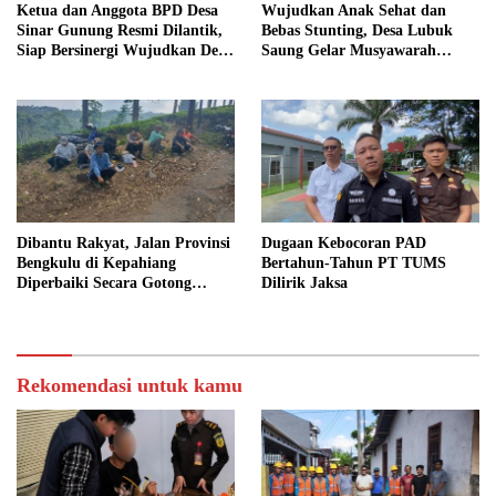
Ketua dan Anggota BPD Desa
Wujudkan Anak Sehat dan
Sinar Gunung Resmi Dilantik,
Bebas Stunting, Desa Lubuk
Siap Bersinergi Wujudkan Desa
Saung Gelar Musyawarah
yang Maju
Bersama
Dibantu Rakyat, Jalan Provinsi
Dugaan Kebocoran PAD
Bengkulu di Kepahiang
Bertahun-Tahun PT TUMS
Diperbaiki Secara Gotong
Dilirik Jaksa
Royong
Rekomendasi untuk kamu