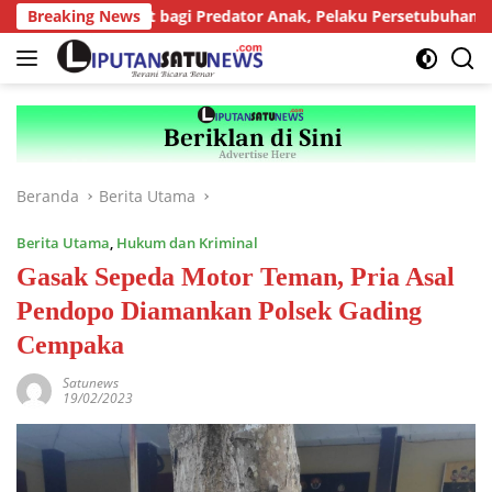
Langsung
tan Berat bagi Predator Anak, Pelaku Persetubuhan Anak Tiri Di
Breaking News
ke
konten
Beranda
Berita Utama
Berita Utama
,
Hukum dan Kriminal
Gasak Sepeda Motor Teman, Pria Asal
Pendopo Diamankan Polsek Gading
Cempaka
Satunews
19/02/2023