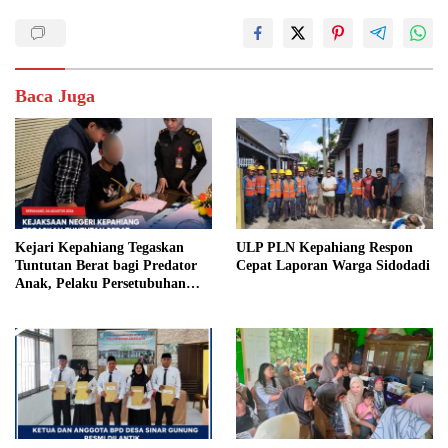
Baca Juga
Kejari Kepahiang Tegaskan
ULP PLN Kepahiang Respon
Tuntutan Berat bagi Predator
Cepat Laporan Warga Sidodadi
Anak, Pelaku Persetubuhan
Anak Tiri Dituntut 19 Tahun
Penjara, Vonis Hakim 18 Tahun
Penjara