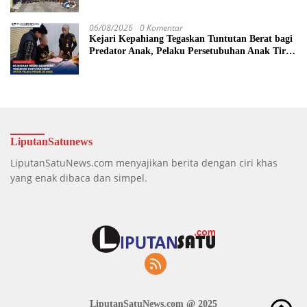
06/08/2026
0 Komentar
Kejari Kepahiang Tegaskan Tuntutan Berat bagi
Predator Anak, Pelaku Persetubuhan Anak Tiri
Dituntut 19 Tahun Penjara, Vonis Hakim 18
Tahun Penjara
LiputanSatunews
LiputanSatuNews.com menyajikan berita dengan ciri khas
yang enak dibaca dan simpel.
LiputanSatuNews.com @ 2025