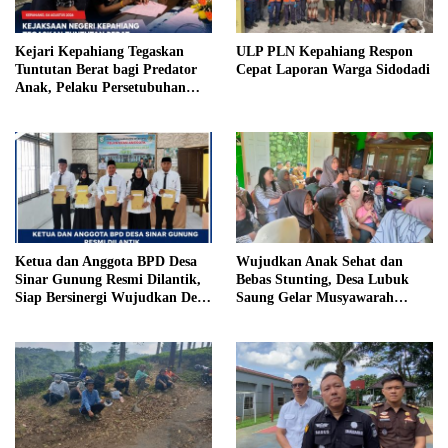
Kejari Kepahiang Tegaskan
ULP PLN Kepahiang Respon
Tuntutan Berat bagi Predator
Cepat Laporan Warga Sidodadi
Anak, Pelaku Persetubuhan
Anak Tiri Dituntut 19 Tahun
Penjara, Vonis Hakim 18 Tahun
Penjara
Ketua dan Anggota BPD Desa
Wujudkan Anak Sehat dan
Sinar Gunung Resmi Dilantik,
Bebas Stunting, Desa Lubuk
Siap Bersinergi Wujudkan Desa
Saung Gelar Musyawarah
yang Maju
Bersama