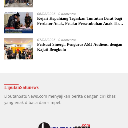
06/08/2026
0 Komentar
Kejari Kepahiang Tegaskan Tuntutan Berat bagi
Predator Anak, Pelaku Persetubuhan Anak Tiri
Dituntut 19 Tahun Penjara, Vonis Hakim 18
Tahun Penjara
07/08/2026
0 Komentar
Perkuat Sinergi, Pengurus AMJ Audiensi dengan
Kajati Bengkulu
LiputanSatunews
LiputanSatuNews.com menyajikan berita dengan ciri khas
yang enak dibaca dan simpel.