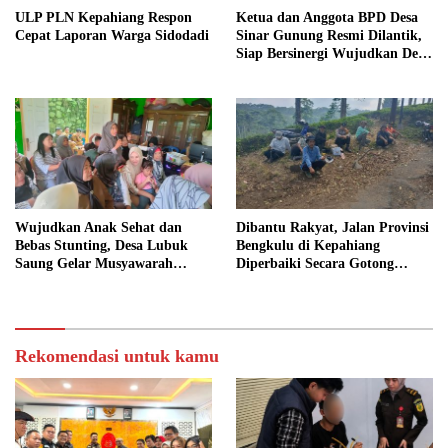
ULP PLN Kepahiang Respon
Ketua dan Anggota BPD Desa
Cepat Laporan Warga Sidodadi
Sinar Gunung Resmi Dilantik,
Siap Bersinergi Wujudkan Desa
yang Maju
Wujudkan Anak Sehat dan
Dibantu Rakyat, Jalan Provinsi
Bebas Stunting, Desa Lubuk
Bengkulu di Kepahiang
Saung Gelar Musyawarah
Diperbaiki Secara Gotong
Bersama
Royong
Rekomendasi untuk kamu