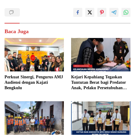
Baca Juga
Perkuat Sinergi, Pengurus AMJ
Kejari Kepahiang Tegaskan
Audiensi dengan Kajati
Tuntutan Berat bagi Predator
Bengkulu
Anak, Pelaku Persetubuhan
Anak Tiri Dituntut 19 Tahun
Penjara, Vonis Hakim 18 Tahun
Penjara