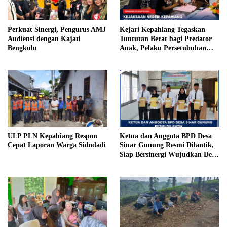
Perkuat Sinergi, Pengurus AMJ
Kejari Kepahiang Tegaskan
Audiensi dengan Kajati
Tuntutan Berat bagi Predator
Bengkulu
Anak, Pelaku Persetubuhan
Anak Tiri Dituntut 19 Tahun
Penjara, Vonis Hakim 18 Tahun
Penjara
ULP PLN Kepahiang Respon
Ketua dan Anggota BPD Desa
Cepat Laporan Warga Sidodadi
Sinar Gunung Resmi Dilantik,
Siap Bersinergi Wujudkan Desa
yang Maju