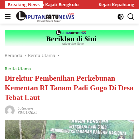
Langsung
ensi dengan Kajati Bengkulu
Breaking News
Kejari Kepahiang Tegaskan 
ke
konten
Beranda
Berita Utama
Berita Utama
Direktur Pembenihan Perkebunan
Kementan RI Tanam Padi Gogo Di Desa
Tebat Laut
Satunews
30/01/2025