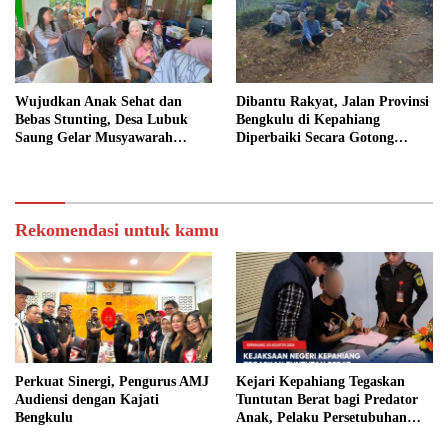
Wujudkan Anak Sehat dan
Dibantu Rakyat, Jalan Provinsi
Bebas Stunting, Desa Lubuk
Bengkulu di Kepahiang
Saung Gelar Musyawarah
Diperbaiki Secara Gotong
Bersama
Royong
Rekomendasi untuk kamu
Perkuat Sinergi, Pengurus AMJ
Kejari Kepahiang Tegaskan
Audiensi dengan Kajati
Tuntutan Berat bagi Predator
Bengkulu
Anak, Pelaku Persetubuhan
Anak Tiri Dituntut 19 Tahun