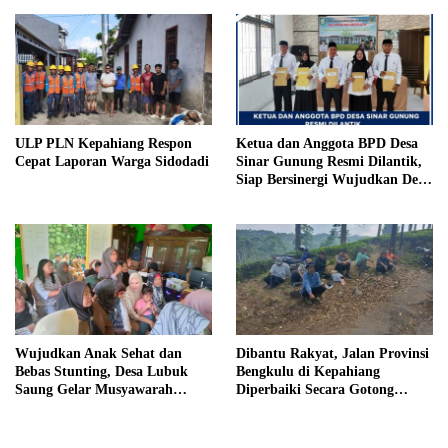
Penjara, Vonis Hakim 18 Tahun
Penjara
ULP PLN Kepahiang Respon
Ketua dan Anggota BPD Desa
Cepat Laporan Warga Sidodadi
Sinar Gunung Resmi Dilantik,
Siap Bersinergi Wujudkan Desa
yang Maju
Wujudkan Anak Sehat dan
Dibantu Rakyat, Jalan Provinsi
Bebas Stunting, Desa Lubuk
Bengkulu di Kepahiang
Saung Gelar Musyawarah
Diperbaiki Secara Gotong
Bersama
Royong