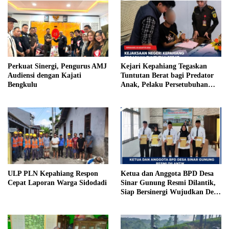
Perkuat Sinergi, Pengurus AMJ
Kejari Kepahiang Tegaskan
Audiensi dengan Kajati
Tuntutan Berat bagi Predator
Bengkulu
Anak, Pelaku Persetubuhan
Anak Tiri Dituntut 19 Tahun
Penjara, Vonis Hakim 18 Tahun
Penjara
ULP PLN Kepahiang Respon
Ketua dan Anggota BPD Desa
Cepat Laporan Warga Sidodadi
Sinar Gunung Resmi Dilantik,
Siap Bersinergi Wujudkan Desa
yang Maju