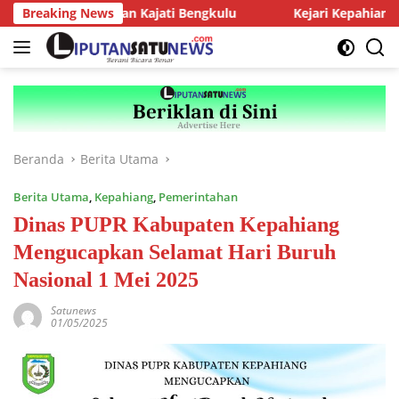
Langsung
Audiensi dengan Kajati Bengkulu
Breaking News
Kejari Kepahiang Tegas
ke
konten
Beranda
Berita Utama
Berita Utama
,
Kepahiang
,
Pemerintahan
Dinas PUPR Kabupaten Kepahiang
Mengucapkan Selamat Hari Buruh
Nasional 1 Mei 2025
Satunews
01/05/2025