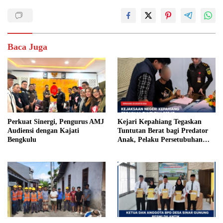
Baca Juga
Perkuat Sinergi, Pengurus AMJ
Kejari Kepahiang Tegaskan
Audiensi dengan Kajati
Tuntutan Berat bagi Predator
Bengkulu
Anak, Pelaku Persetubuhan
Anak Tiri Dituntut 19 Tahun
Penjara, Vonis Hakim 18 Tahun
Penjara