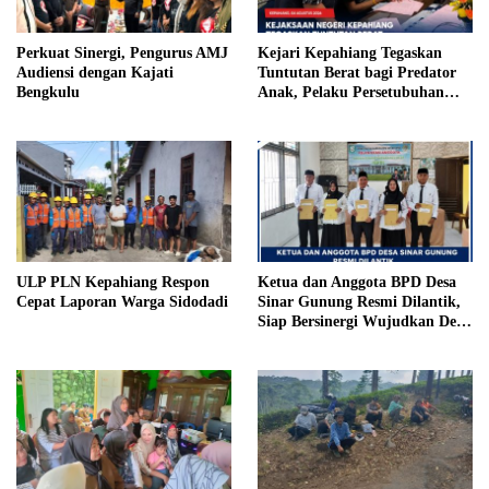
Perkuat Sinergi, Pengurus AMJ
Kejari Kepahiang Tegaskan
Audiensi dengan Kajati
Tuntutan Berat bagi Predator
Bengkulu
Anak, Pelaku Persetubuhan
Anak Tiri Dituntut 19 Tahun
Penjara, Vonis Hakim 18 Tahun
Penjara
ULP PLN Kepahiang Respon
Ketua dan Anggota BPD Desa
Cepat Laporan Warga Sidodadi
Sinar Gunung Resmi Dilantik,
Siap Bersinergi Wujudkan Desa
yang Maju