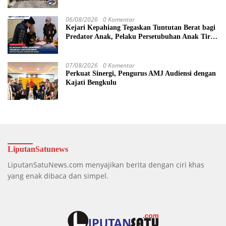
06/08/2026
0 Komentar
Kejari Kepahiang Tegaskan Tuntutan Berat bagi
Predator Anak, Pelaku Persetubuhan Anak Tiri
Dituntut 19 Tahun Penjara, Vonis Hakim 18
Tahun Penjara
07/08/2026
0 Komentar
Perkuat Sinergi, Pengurus AMJ Audiensi dengan
Kajati Bengkulu
LiputanSatunews
LiputanSatuNews.com menyajikan berita dengan ciri khas
yang enak dibaca dan simpel.