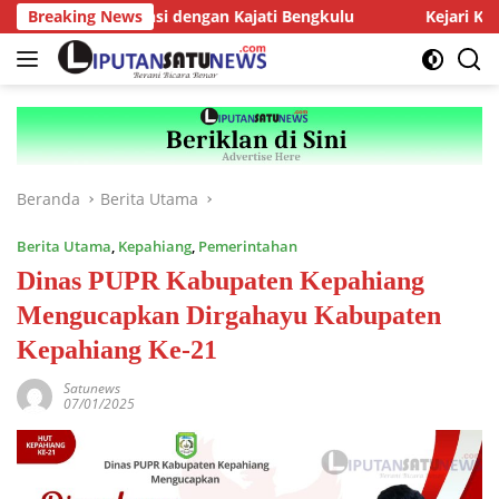
Langsung
us AMJ Audiensi dengan Kajati Bengkulu
Breaking News
Kejari Kepahian
ke
konten
Beranda
Berita Utama
Berita Utama
,
Kepahiang
,
Pemerintahan
Dinas PUPR Kabupaten Kepahiang
Mengucapkan Dirgahayu Kabupaten
Kepahiang Ke-21
Satunews
07/01/2025