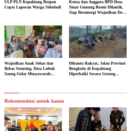
ULP PLN Kepahiang Respon
Ketua dan Anggota BPD Desa
Cepat Laporan Warga Sidodadi
Sinar Gunung Resmi Dilantik,
Siap Bersinergi Wujudkan Desa
yang Maju
Wujudkan Anak Sehat dan
Dibantu Rakyat, Jalan Provinsi
Bebas Stunting, Desa Lubuk
Bengkulu di Kepahiang
Saung Gelar Musyawarah
Diperbaiki Secara Gotong
Bersama
Royong
Rekomendasi untuk kamu