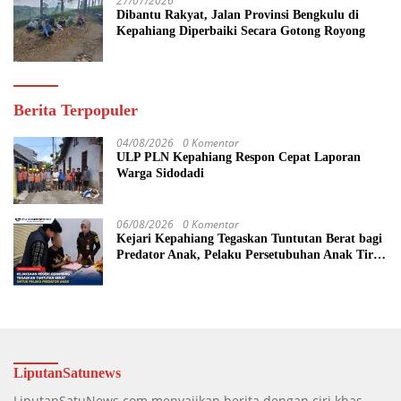
27/07/2026
Dibantu Rakyat, Jalan Provinsi Bengkulu di
Kepahiang Diperbaiki Secara Gotong Royong
Berita Terpopuler
04/08/2026
0 Komentar
ULP PLN Kepahiang Respon Cepat Laporan
Warga Sidodadi
06/08/2026
0 Komentar
Kejari Kepahiang Tegaskan Tuntutan Berat bagi
Predator Anak, Pelaku Persetubuhan Anak Tiri
Dituntut 19 Tahun Penjara, Vonis Hakim 18
Tahun Penjara
LiputanSatunews
LiputanSatuNews.com menyajikan berita dengan ciri khas