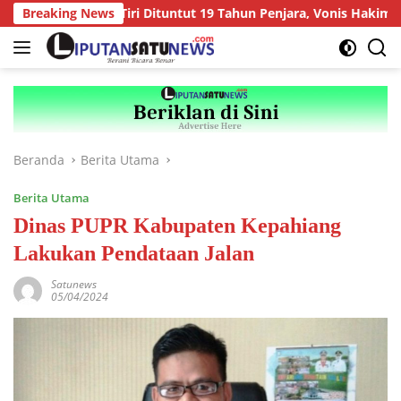
Langsung
han Anak Tiri Dituntut 19 Tahun Penjara, Vonis Hakim 18 Tahun
Breaking News
ke
konten
Beranda
Berita Utama
Berita Utama
Dinas PUPR Kabupaten Kepahiang
Lakukan Pendataan Jalan
Satunews
05/04/2024