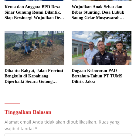
Ketua dan Anggota BPD Desa
Wujudkan Anak Sehat dan
Sinar Gunung Resmi Dilantik,
Bebas Stunting, Desa Lubuk
Siap Bersinergi Wujudkan Desa
Saung Gelar Musyawarah
yang Maju
Bersama
Dibantu Rakyat, Jalan Provinsi
Dugaan Kebocoran PAD
Bengkulu di Kepahiang
Bertahun-Tahun PT TUMS
Diperbaiki Secara Gotong
Dilirik Jaksa
Royong
Tinggalkan Balasan
Alamat email Anda tidak akan dipublikasikan.
Ruas yang
wajib ditandai
*