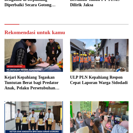
Diperbaiki Secara Gotong
Dilirik Jaksa
Royong
Rekomendasi untuk kamu
Kejari Kepahiang Tegaskan
ULP PLN Kepahiang Respon
Tuntutan Berat bagi Predator
Cepat Laporan Warga Sidodadi
Anak, Pelaku Persetubuhan
Anak Tiri Dituntut 19 Tahun
Penjara, Vonis Hakim 18 Tahun
Penjara