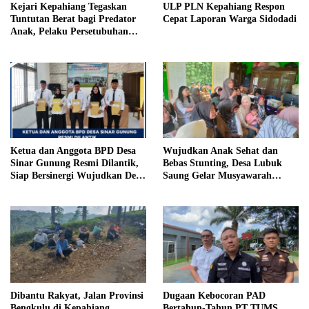
Kejari Kepahiang Tegaskan
ULP PLN Kepahiang Respon
Tuntutan Berat bagi Predator
Cepat Laporan Warga Sidodadi
Anak, Pelaku Persetubuhan
Anak Tiri Dituntut 19 Tahun
Penjara, Vonis Hakim 18 Tahun
Penjara
Ketua dan Anggota BPD Desa
Wujudkan Anak Sehat dan
Sinar Gunung Resmi Dilantik,
Bebas Stunting, Desa Lubuk
Siap Bersinergi Wujudkan Desa
Saung Gelar Musyawarah
yang Maju
Bersama
Dibantu Rakyat, Jalan Provinsi
Dugaan Kebocoran PAD
Bengkulu di Kepahiang
Bertahun-Tahun PT TUMS