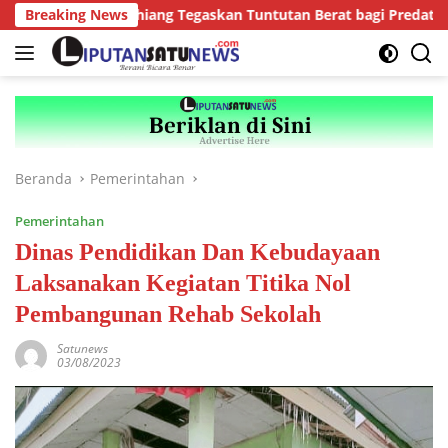
Langsung
ejari Kepahiang Tegaskan Tuntutan Berat bagi Predator Anak, Pe
Breaking News
ke
konten
Beranda
Pemerintahan
Pemerintahan
Dinas Pendidikan Dan Kebudayaan
Laksanakan Kegiatan Titika Nol
Pembangunan Rehab Sekolah
Satunews
03/08/2023