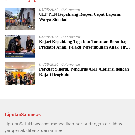
04/08/2026
0 Komentar
ULP PLN Kepahiang Respon Cepat Laporan
Warga Sidodadi
06/08/2026
0 Komentar
Kejari Kepahiang Tegaskan Tuntutan Berat bagi
Predator Anak, Pelaku Persetubuhan Anak Tiri
Dituntut 19 Tahun Penjara, Vonis Hakim 18
Tahun Penjara
07/08/2026
0 Komentar
Perkuat Sinergi, Pengurus AMJ Audiensi dengan
Kajati Bengkulu
LiputanSatunews
LiputanSatuNews.com menyajikan berita dengan ciri khas
yang enak dibaca dan simpel.