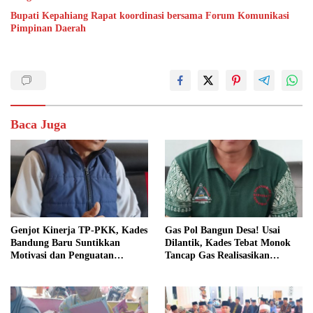
Bupati Kepahiang Rapat koordinasi bersama Forum Komunikasi
Pimpinan Daerah
Baca Juga
Genjot Kinerja TP-PKK, Kades
Gas Pol Bangun Desa! Usai
Bandung Baru Suntikkan
Dilantik, Kades Tebat Monok
Motivasi dan Penguatan
Tancap Gas Realisasikan
Kapasitas Pengurus
Program dan Ajak Warga
Bersatu