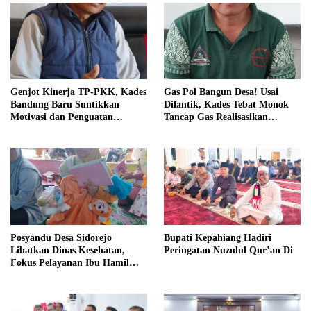
Genjot Kinerja TP-PKK, Kades
Gas Pol Bangun Desa! Usai
Bandung Baru Suntikkan
Dilantik, Kades Tebat Monok
Motivasi dan Penguatan
Tancap Gas Realisasikan
Kapasitas Pengurus
Program dan Ajak Warga
Bersatu
Posyandu Desa Sidorejo
Bupati Kepahiang Hadiri
Libatkan Dinas Kesehatan,
Peringatan Nuzulul Qur’an Di
Fokus Pelayanan Ibu Hamil
hingga Lansia