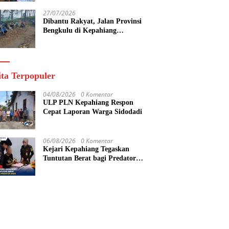
27/07/2026
Dibantu Rakyat, Jalan Provinsi
Bengkulu di Kepahiang
Diperbaiki Secara Gotong Royong
ita Terpopuler
04/08/2026
0 Komentar
ULP PLN Kepahiang Respon
Cepat Laporan Warga Sidodadi
06/08/2026
0 Komentar
Kejari Kepahiang Tegaskan
Tuntutan Berat bagi Predator
Anak, Pelaku Persetubuhan Anak
Tiri Dituntut 19 Tahun Penjara,
Vonis Hakim 18 Tahun Penjara