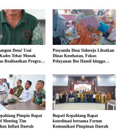
angun Desa! Usai
Posyandu Desa Sidorejo Libatkan
 Kades Tebat Monok
Dinas Kesehatan, Fokus
as Realisasikan Program
Pelayanan Ibu Hamil hingga
 Warga Bersatu
Lansia
epahiang Pimpin Rapat
Bupati Kepahiang Rapat
el Meeting Tim
koordinasi bersama Forum
ian Inflasi Daerah
Komunikasi Pimpinan Daerah