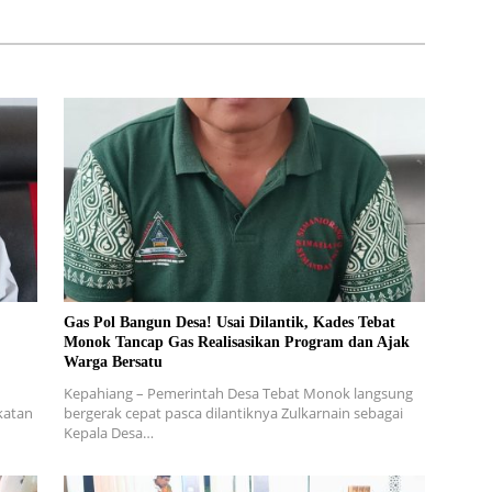
Gas Pol Bangun Desa! Usai Dilantik, Kades Tebat
Monok Tancap Gas Realisasikan Program dan Ajak
Warga Bersatu
Kepahiang – Pemerintah Desa Tebat Monok langsung
katan
bergerak cepat pasca dilantiknya Zulkarnain sebagai
Kepala Desa…