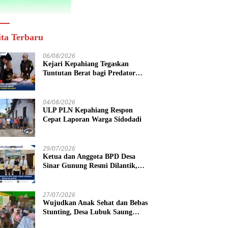
ita Terbaru
06/08/2026
Kejari Kepahiang Tegaskan
Tuntutan Berat bagi Predator
Anak, Pelaku Persetubuhan Anak
Tiri Dituntut 19 Tahun Penjara,
Vonis Hakim 18 Tahun Penjara
04/08/2026
ULP PLN Kepahiang Respon
Cepat Laporan Warga Sidodadi
29/07/2026
Ketua dan Anggota BPD Desa
Sinar Gunung Resmi Dilantik,
Siap Bersinergi Wujudkan Desa
yang Maju
27/07/2026
Wujudkan Anak Sehat dan Bebas
Stunting, Desa Lubuk Saung
Gelar Musyawarah Bersama