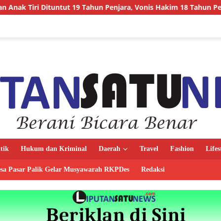
ntut 19 Tahun Penjara, Vonis Hakim 18 Tahun Penjara
UL
itik
Hukum dan Kriminal
Daerah
Travel
Fashion
Lifes
sa Pasar Palik Gelar Musyawarah RKPDes
Redaksi