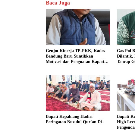
Baca Juga
Genjot Kinerja TP-PKK, Kades
Gas Pol B
Bandung Baru Suntikkan
Dilantik,
Motivasi dan Penguatan Kapasitas
Tancap G
Pengurus
dan Ajak
Bupati Kepahiang Hadiri
Bupati K
Peringatan Nuzulul Qur’an Di
High Lev
Pengendal