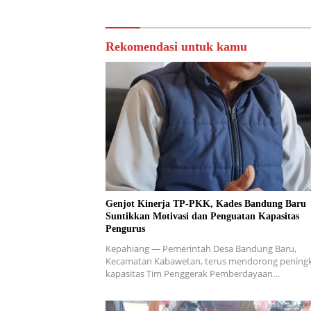
Rekomendasi untuk kamu
Genjot Kinerja TP-PKK, Kades Bandung Baru
Suntikkan Motivasi dan Penguatan Kapasitas
Pengurus
Kepahiang — Pemerintah Desa Bandung Baru,
Kecamatan Kabawetan, terus mendorong pening
kapasitas Tim Penggerak Pemberdayaan…