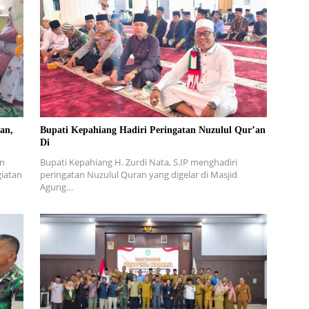
an,
Bupati Kepahiang Hadiri Peringatan Nuzulul Qur’an
Di
an
Bupati Kepahiang H. Zurdi Nata, S.IP menghadiri
iatan
peringatan Nuzulul Quran yang digelar di Masjid
Agung…