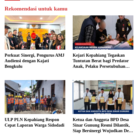
Rekomendasi untuk kamu
Perkuat Sinergi, Pengurus AMJ
Kejari Kepahiang Tegaskan
Audiensi dengan Kajati
Tuntutan Berat bagi Predator
Bengkulu
Anak, Pelaku Persetubuhan
Anak Tiri Dituntut 19 Tahun
Penjara, Vonis Hakim 18 Tahun
Penjara
ULP PLN Kepahiang Respon
Ketua dan Anggota BPD Desa
Cepat Laporan Warga Sidodadi
Sinar Gunung Resmi Dilantik,
Siap Bersinergi Wujudkan Desa
yang Maju