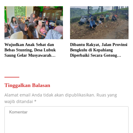
Wujudkan Anak Sehat dan
Dibantu Rakyat, Jalan Provinsi
Bebas Stunting, Desa Lubuk
Bengkulu di Kepahiang
Saung Gelar Musyawarah
Diperbaiki Secara Gotong
Bersama
Royong
Tinggalkan Balasan
Alamat email Anda tidak akan dipublikasikan.
Ruas yang
wajib ditandai
*