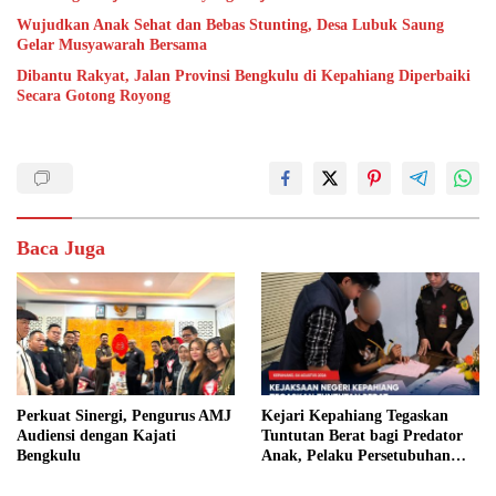
Wujudkan Anak Sehat dan Bebas Stunting, Desa Lubuk Saung
Gelar Musyawarah Bersama
Dibantu Rakyat, Jalan Provinsi Bengkulu di Kepahiang Diperbaiki
Secara Gotong Royong
Baca Juga
Perkuat Sinergi, Pengurus AMJ
Kejari Kepahiang Tegaskan
Audiensi dengan Kajati
Tuntutan Berat bagi Predator
Bengkulu
Anak, Pelaku Persetubuhan
Anak Tiri Dituntut 19 Tahun
Penjara, Vonis Hakim 18 Tahun