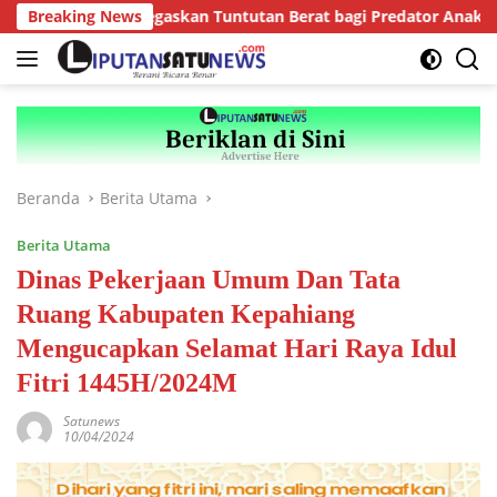
Langsung
Kepahiang Tegaskan Tuntutan Berat bagi Predator Anak, Pelaku 
Breaking News
ke
konten
Beranda
Berita Utama
Berita Utama
Dinas Pekerjaan Umum Dan Tata
Ruang Kabupaten Kepahiang
Mengucapkan Selamat Hari Raya Idul
Fitri 1445H/2024M
Satunews
10/04/2024