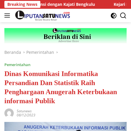
Langsung
 AMJ Audiensi dengan Kajati Bengkulu
Breaking News
Kejari Kepahiang 
ke
konten
Beranda
Pemerintahan
Pemerintahan
Dinas Komunikasi Informatika
Persandian Dan Statistik Raih
Penghargaan Anugerah Keterbukaan
informasi Publik
Satunews
08/12/2023