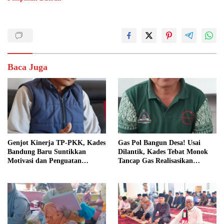
Baca Juga
Genjot Kinerja TP-PKK, Kades
Gas Pol Bangun Desa! Usai
Bandung Baru Suntikkan
Dilantik, Kades Tebat Monok
Motivasi dan Penguatan
Tancap Gas Realisasikan
Kapasitas Pengurus
Program dan Ajak Warga
Bersatu