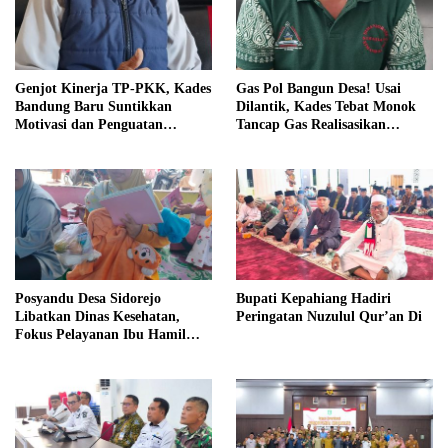
Genjot Kinerja TP-PKK, Kades
Gas Pol Bangun Desa! Usai
Bandung Baru Suntikkan
Dilantik, Kades Tebat Monok
Motivasi dan Penguatan
Tancap Gas Realisasikan
Kapasitas Pengurus
Program dan Ajak Warga
Bersatu
Posyandu Desa Sidorejo
Bupati Kepahiang Hadiri
Libatkan Dinas Kesehatan,
Peringatan Nuzulul Qur’an Di
Fokus Pelayanan Ibu Hamil
hingga Lansia