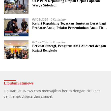
ULP PLN Kepahiang Respon Cepat Laporan
Warga Sidodadi
06/08/2026
0 Komentar
Kejari Kepahiang Tegaskan Tuntutan Berat bagi
Predator Anak, Pelaku Persetubuhan Anak Tiri
Dituntut 19 Tahun Penjara, Vonis Hakim 18
Tahun Penjara
07/08/2026
0 Komentar
Perkuat Sinergi, Pengurus AMJ Audiensi dengan
Kajati Bengkulu
LiputanSatunews
LiputanSatuNews.com menyajikan berita dengan ciri khas
yang enak dibaca dan simpel.