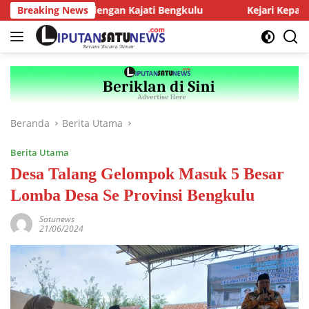
Langsung
MJ Audiensi dengan Kajati Bengkulu
Breaking News
Kejari Kepahiang Te
ke
konten
Beranda
Berita Utama
Berita Utama
Desa Talang Gelompok Masuk 5 Besar
Lomba Desa Se Provinsi Bengkulu
Satunews
21/06/2024