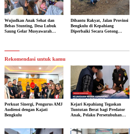
Wujudkan Anak Sehat dan
Dibantu Rakyat, Jalan Provinsi
Bebas Stunting, Desa Lubuk
Bengkulu di Kepahiang
Saung Gelar Musyawarah
Diperbaiki Secara Gotong
Bersama
Royong
Rekomendasi untuk kamu
Perkuat Sinergi, Pengurus AMJ
Kejari Kepahiang Tegaskan
Audiensi dengan Kajati
Tuntutan Berat bagi Predator
Bengkulu
Anak, Pelaku Persetubuhan
Anak Tiri Dituntut 19 Tahun
Penjara, Vonis Hakim 18 Tahun
Penjara