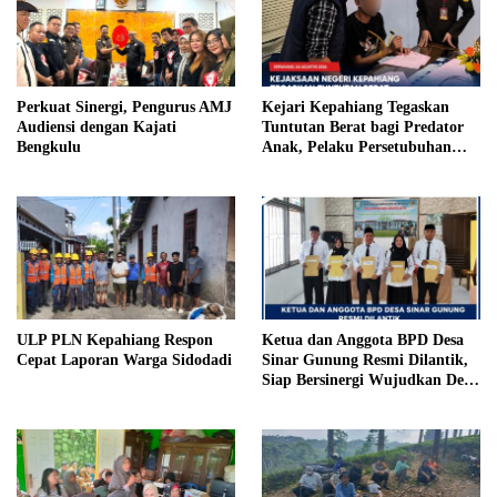
Perkuat Sinergi, Pengurus AMJ
Kejari Kepahiang Tegaskan
Audiensi dengan Kajati
Tuntutan Berat bagi Predator
Bengkulu
Anak, Pelaku Persetubuhan
Anak Tiri Dituntut 19 Tahun
Penjara, Vonis Hakim 18 Tahun
Penjara
ULP PLN Kepahiang Respon
Ketua dan Anggota BPD Desa
Cepat Laporan Warga Sidodadi
Sinar Gunung Resmi Dilantik,
Siap Bersinergi Wujudkan Desa
yang Maju