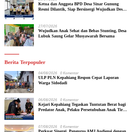
Ketua dan Anggota BPD Desa Sinar Gunung
Resmi Dilantik, Siap Bersinergi Wujudkan Desa
yang Maju
27/07/2026
Wujudkan Anak Sehat dan Bebas Stunting, Desa
Lubuk Saung Gelar Musyawarah Bersama
Berita Terpopuler
04/08/2026
0 Komentar
ULP PLN Kepahiang Respon Cepat Laporan
Warga Sidodadi
06/08/2026
0 Komentar
Kejari Kepahiang Tegaskan Tuntutan Berat bagi
Predator Anak, Pelaku Persetubuhan Anak Tiri
Dituntut 19 Tahun Penjara, Vonis Hakim 18
Tahun Penjara
07/08/2026
0 Komentar
Perkuat Sinergi, Pengurus AMJ Audiensi dengan